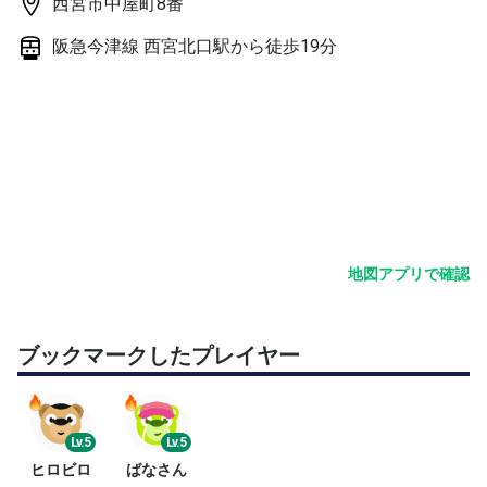
西宮市中屋町8番
（練習メニュー）
阪急今津線 西宮北口駅から徒歩19分
5人の場合は下記です。
クロスラリー
ボレスト
雁行陣雁行陣
サーブレシーブ
ダブルス試合（45分程度）
（練習70分、試合45分くらいの配分目安です）
3人以下の場合はシングルス中心になりますので、シング
地図アプリで確認
ルスでもOKか、シングルスの場合はキャンセルか、申込
み欄にご記入ください。
ボールはst.jamesを中心に40球弱用意します。
ブックマークしたプレイヤー
（その他）
雨天時は1時間前頃に連絡致します。
Lv.5
Lv.5
ヒロビロ
ばなさん
テニスオフ中の怪我等は自己責任となりますので、各自、