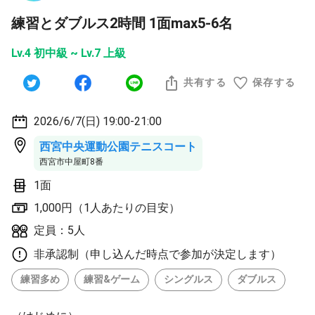
練習とダブルス2時間 1面max5-6名
Lv.4 初中級 ~ Lv.7 上級
共有する
保存する
2026/6/7(日) 19:00-21:00
西宮中央運動公園テニスコート
西宮市中屋町8番
1面
1,000円（1人あたりの目安）
定員：5人
非承認制（申し込んだ時点で参加が決定します）
練習多め
練習&ゲーム
シングルス
ダブルス