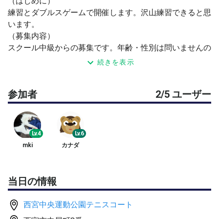
（はじめに）
練習とダブルスゲームで開催します。沢山練習できると思
います。
（募集内容）
スクール中級からの募集です。年齢・性別は問いませんの
で、どなたでも参加OKです。
続きを表示
参加費は、参加人数（主催者含）で、
参加者
2/5 ユーザー
3名以下：1400円
4名：1200円
5名：1000円
6名：900円
Lv.4
Lv.6
です。
mki
カナダ
コートキャンセルリスク回避のため、早めに申し込み頂け
る方を歓迎しています。
1人目と2人目のお申込みの方は200円引きとさせて頂きま
当日の情報
す（4名以上での開催の場合のみ）。
（別サイトでも募集していますので、早めに締め切る場合
西宮中央運動公園テニスコート
があります。）