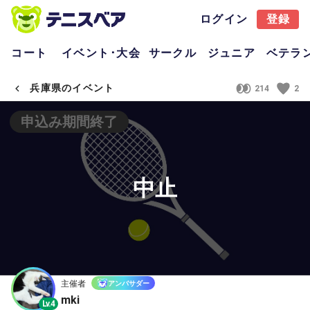
ログイン
登録
コート
イベント･大会
サークル
ジュニア
ベテラ
兵庫県のイベント
214
2
申込み期間終了
中止
主催者
アンバサダー
mki
Lv.4