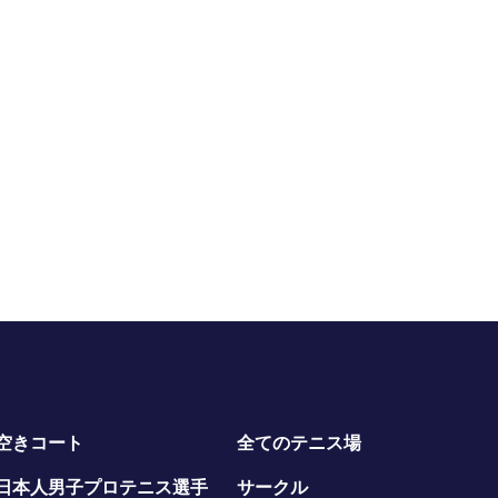
空きコート
全てのテニス場
日本人男子プロテニス選手
サークル