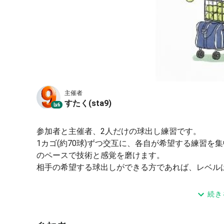
主催者
すたく(sta9)
Lv.6
参加者と主催者、2人だけの球出し練習です。
1カゴ(約70球)ずつ交互に、各自が希望する練習
のペースで技術と感覚を磨けます。
相手の希望する球出しができる方であれば、レベルは
ボールは、球数を確保し弾み(空気圧)を重視するため
続き
します。