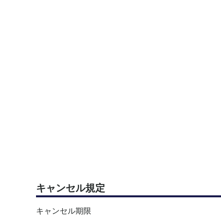
限られた時間をすべて練習に注げるため、上達効率
✨こんな方におすすめです：
· 少人数で集中して練習したい方
· 特定のショットを強化したい方
· 待ち時間をなくし、密度の高い練習を求めている方
· 球出しの正確さも同時に鍛えたい方
ご参加をお待ちしています！
キャンセル規定
キャンセル期限