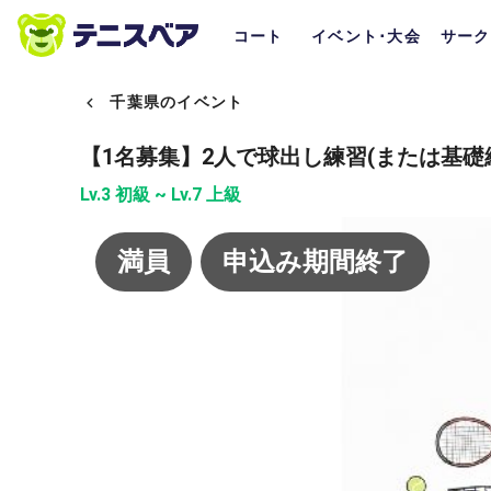
コート
イベント･大会
サーク
千葉県のイベント
【1名募集】2人で球出し練習(または基礎
Lv.3 初級 ~ Lv.7 上級
満員
申込み期間終了