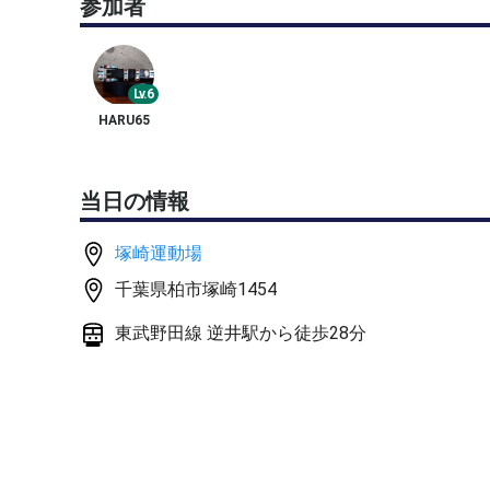
参加者
ご希望があれば、基礎練習にも対応可能です。
基礎練習の場合も参加費は700円です。
✨ 2人で行う球出し練習、ここが違う！
Lv.6
HARU65
① 圧倒的なボールコンタクト数
2時間で「打つ練習」約600球＋「球出し(送球)」約6
球出し(送球)も、コンチネンタルグリップを用いた
当日の情報
週1回続ければ、年間で約62,400回のボールタッ
塚崎運動場
② 自分だけの「特訓メニュー」が組める
千葉県柏市塚崎1454
「バックハンドのハイボレーだけをひたすら打ちた
「苦手なチャンスボールの叩き込みを集中してやり
東武野田線 逆井駅から徒歩28分
など、あなただけの課題にピンポイントで取り組め
3人以上では難しい、自分専用の練習が実現できま
③ 待ち時間ゼロの高密度練習
3人以上の練習では順番待ちの時間が発生しがちで
常にボールに関わり続けられます。