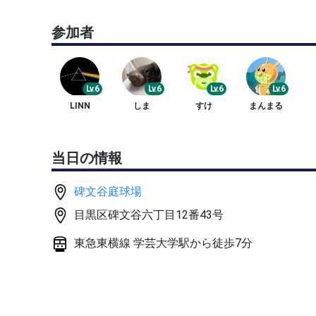
参加者
Lv.6
Lv.6
Lv.6
Lv.6
LINN
しま
すけ
まんまる
当日の情報
碑文谷庭球場
目黒区碑文谷六丁目12番43号
東急東横線 学芸大学駅から徒歩7分