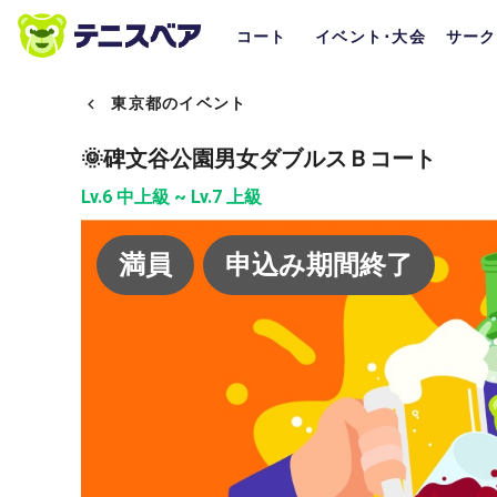
コート
イベント･大会
サーク
東京都のイベント
🌞碑文谷公園男女ダブルスＢコート
Lv.6 中上級 ~ Lv.7 上級
満員
申込み期間終了