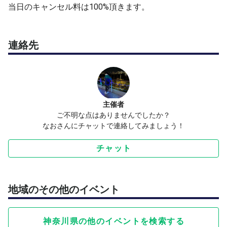
当日のキャンセル料は100%頂きます。
バックハンド再現性
↓
連絡先
深さと安定感
↓
サーブ強化
↓
2ndサーブ展開
主催者
↓
ご不明な点はありませんでしたか？
ポイント形式
なおさんにチャットで連絡してみましょう！
と、徐々に実戦へ移行していく構成です。
チャット
■ 詳細
地域のその他のイベント
・定員：9名（進行役1名含む）
・参加費：¥1000
神奈川県の他のイベントを検索する