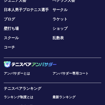
ジュニア大会
ベテラン大会
シンプルですが、
日本人男子プロテニス選手
サークル
反復量と実戦感覚を両立した内容です。
ブログ
ラケット
ぜひお気軽にご参加ください。
壁打ち場
ショップ
スクール
乱数表
コーチ
アンバサダーとは
アンバサダー専用コート
テニスベアランキング
ランキング制度とは
最新ランキング