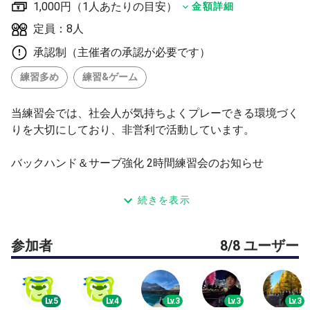
1,000円（1人あたりの目安）
金額詳細
定員：8人
承認制（主催者の承認が必要です）
練習多め
練習&ゲーム
当練習会では、社会人が気持ちよくプレーできる環境づく
りを大切にしており、非営利で活動しています。
バックハンド＆サーブ強化 2時間練習会のお知らせ
バックハンドを安定させたい方、
続きを表示
サーブの再現性を高めたい方に向けた、
2時間たっぷり打てる実戦型練習会を開催します。
参加者
8/8 ユーザー
ゲーム中心のレッスンやスクールでは物足りない…
もっと反復したい…
そんな方に向けた内容です。
Lv.5
Lv.4
Lv.3
Lv.3
Lv.3