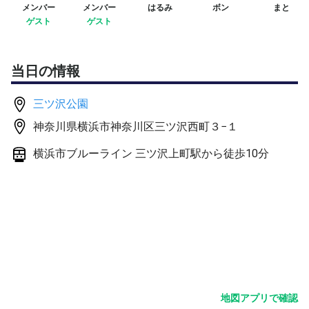
メンバー
メンバー
はるみ
ボン
まと
今回は、
ゲスト
ゲスト
・バックハンドの再現性向上
・バック側での安定感強化
当日の情報
・サーブの再現性向上
・2ndサーブからの展開
三ツ沢公園
・サーブ＆リターンでの実戦対応
神奈川県横浜市神奈川区三ツ沢西町３−１
をテーマに進行します。
横浜市ブルーライン 三ツ沢上町駅から徒歩10分
単なる反復練習ではなく、
「実戦で使えるバックハンドとサーブ」を目的に、
段階的に試合へ繋げていきます。
■ 練習メニュー
【前半：バックハンド中心】
地図アプリで確認