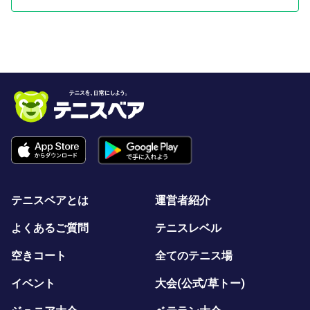
※会費詳細
・コート代
・ボール購入費
・備品購入費
・その他運営及び管理費等
皆さまにボールをたくさん打っていただくことを重視した
内容となっています。
雨天中止の連絡は開催1時間半前後に連絡致します。
■ こんな方におすすめ
テニスベアとは
運営者紹介
・バックハンドを強化したい
よくあるご質問
テニスレベル
・バック側で安定してラリーしたい
・2ndサーブを安定させたい
空きコート
全てのテニス場
・ダブルフォルトを減らしたい
イベント
大会(公式/草トー)
・実戦に繋がる練習をしたい
・基礎を見直したい