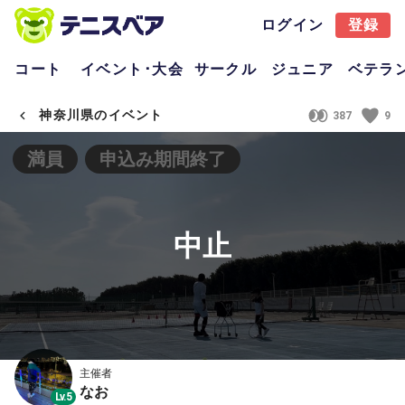
ログイン
登録
コート
イベント･大会
サークル
ジュニア
ベテラ
神奈川県のイベント
387
9
満員
申込み期間終了
中止
主催者
なお
Lv.5