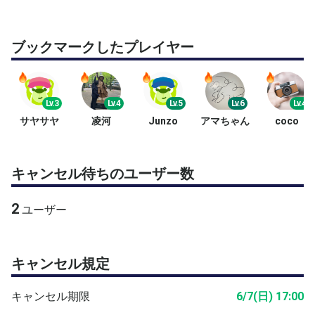
① ショートラリー
→ 面感覚とリズム作り
ブックマークしたプレイヤー
② ショートバックハンドしばり［2球］
→ バックハンドの再現性と安定感強化
Lv.3
Lv.4
Lv.5
Lv.6
Lv.4
③ ロングバックハンドしばり［2球］
サヤサヤ
凌河
Junzo
アマちゃん
coco
→ 深さ・回転・ラリー耐久力を強化
【後半：サーブ中心】
キャンセル待ちのユーザー数
① サーブ打ちっぱなし［4球］
2
ユーザー
→ サーブの再現性とコース意識を強化
② サーブ＆リターン［2球］（2ndしばり）
→ 2ndサーブからの展開力を強化
キャンセル規定
③ サーブ＆リターン（2ポイント先取）
キャンセル期限
6/7(日) 17:00
→ 実戦感覚と判断力を強化