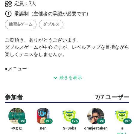
定員：7人
承認制（主催者の承認が必要です）
練習&ゲーム
ダブルス
ご覧頂き、ありがとうございます。
ダブルスゲームが中心ですが、レベルアップを目指ながら
楽しくテニスをしませんか。
●メニュー
ウォーミングアップ・ストローク・ボレー・サービス練習
続きを表示
（2０分程度）後、ダブルスゲームをします。
6ゲーム先取を予定（参加人数により変更）
参加者
7/7 ユーザー
●集合場所
直接お越しください
Lv.6
Lv.5
Lv.5
Lv.6
Lv.6
やまだ
Ken
S−Soba
oranjestaken
a