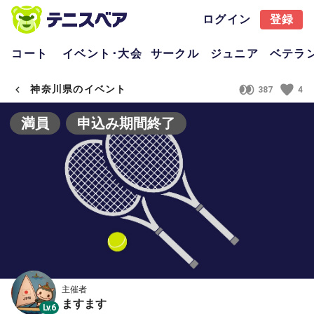
ログイン
登録
コート
イベント･大会
サークル
ジュニア
ベテラ
神奈川県のイベント
387
4
満員
申込み期間終了
主催者
ますます
Lv.6