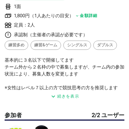
1面
1,800円（1人あたりの目安）
金額詳細
定員：2人
承認制（主催者の承認が必要です）
練習多め
練習&ゲーム
シングルス
ダブルス
基本的に３名以下で開催してます
チーム外から２名枠の中で募集しますが、チーム内の参加
状況により、募集人数を変更します
※女性はレベル７以上の方で競技思考の方を推奨します
※主催者側の都合で募集を４名へ変更する場合がございま
続きを表示
す
※ドタキャンなどを考慮しての設定人数になりますので、
参加者
2/2 ユーザー
ご理解いただける方のみ参加申請していただけると助かり
ます