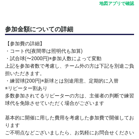
３名以上の場合は、新球を２セット分用意いたします。
地図アプリで確認
練習球は週で入替してますが、タイミングによっては状態
が悪いものもあるかと思いますので、ご理解いただけます
ようお願いします
参加金額についての詳細
※手持ち状況により、他の試合球を利用する場合もござい
ます
【参加費の詳細】
・コート代(夜間帯は照明代も加算)
※承認は申請の先着順ではありません
・試合球(〜2000円)※参加人数によって変動
※参加者全体のレベル差を考慮しながら承認してます
上記を参加者数で考慮し、チーム外の方は下記を別途ご負
※上記により申請者によっては承認が遅くなる場合がござ
担いただきます。
います
・練習球(200円)※新球とは別途用意、定期的に入替
※自分のチームメンバーを優先させていただく場合がござ
※リピーター割あり
います
多数参加されてるリピーターの方は、主催者の判断で練習
※２名以下の場合、開催をご相談させていただく場合もご
球代を免除させていただく場合がございます
ざいます
基本的に開催に用した費用を考慮した参加費で開催してお
予め上記をご理解の上で、参加申請をいただけると助かり
ります
ます
ご不明点などございましたら、お気軽にお問合せください
円滑な運営にご協力いただけますよう、よろしくお願いし