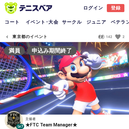
ログイン
登録
コート
イベント･大会
サークル
ジュニア
ベテラ
東京都のイベント
142
2
満員
申込み期間終了
主催者
★FTC Team Manager★
Lv.7