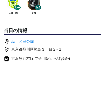
【イベント詳細】
Lv.6
Lv.7
10分前後のウォーミングアップ後にゲーム形式で練習し
kazuki
kei
ます
・４ゲーム先取
当日の情報
・20分タイムマッチ
・５ゲーム消化
品川区民公園
東京都品川区勝島３丁目２−１
で行うことが多いですが、大会前などで１セット、６先取
で練習したいなど、参加者からのご要望があればお気軽に
京浜急行本線 立会川駅から徒歩8分
ご相談ください
あくまでも参加者が全員納得していただける場合のみです
が、採用させていただきます
ゲーム形式前に、基礎練習やショートポイントゲームを行
う事もあります
ゲーム練習での使用球はダンロップフォートの新球を利用
します。