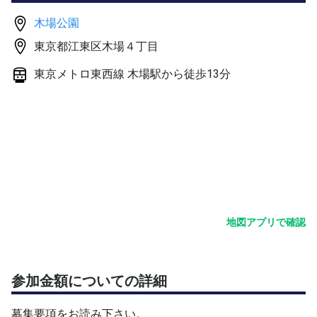
ら参加可能ですのでご相談下さい。
木場公園
東京都江東区木場４丁目
申込があり次第コートを予約します。
滅多にありませんが先に予約されてしまった場合は申し訳
東京メトロ東西線 木場駅から徒歩13分
ございません。
申込あり次第できる限り早く予約します。
・シングルスポールはありません。
・2人の場合は90分開催です。
地図アプリで確認
参加金額についての詳細
募集要項をお読み下さい。