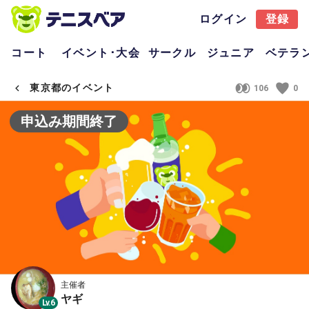
ログイン
登録
コート
イベント･大会
サークル
ジュニア
ベテラ
東京都のイベント
106
0
申込み期間終了
主催者
ヤギ
Lv.6