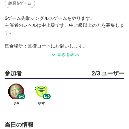
練習&ゲーム
6ゲーム先取シングルスゲームをやります。
主催者のレベルは中上級です。中上級以上の方を募集しま
す。
集合場所：直接コートにお願いします。
続きを表示
参加費：2000円/1人（現金、paypay可）
(主催者を除く参加人数が)2人の場合は1人1500円です。
参加者
2/3 ユーザー
セント・ジェームス新球4つ使用
試合順は以下です。
Lv.6
Lv.6
主催者vs参加者A
ヤギ
やす
2.主催者vs参加者B
3.参加者Avs参加者B
AかBかは最初に申込された方が決められます。
当日の情報
2人の場合はAとします。Bの方は場合によっては13:30か