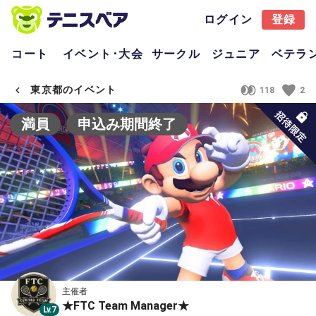
ログイン
登録
コート
イベント･大会
サークル
ジュニア
ベテラ
東京都のイベント
118
2
満員
申込み期間終了
主催者
★FTC Team Manager★
Lv.7