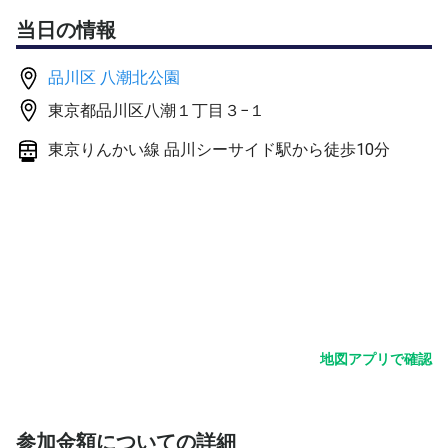
・４ゲーム先取
当日の情報
・20分タイムマッチ
・５ゲーム消化
品川区 八潮北公園
東京都品川区八潮１丁目３−１
で行うことが多いですが、大会前などで１セット、６先取
で練習したいなど、参加者からのご要望があればお気軽に
東京りんかい線 品川シーサイド駅から徒歩10分
ご相談ください
あくまでも参加者が全員納得していただける場合のみです
が、採用させていただきます
ゲーム形式前に、基礎練習やショートポイントゲームを行
う事もあります
ゲーム練習での使用球はダンロップフォートの新球を利用
します。
３名以上の場合は、新球を２セット分用意いたします。
地図アプリで確認
練習球は週で入替してますが、タイミングによっては状態
が悪いものもあるかと思いますので、ご理解いただけます
ようお願いします
参加金額についての詳細