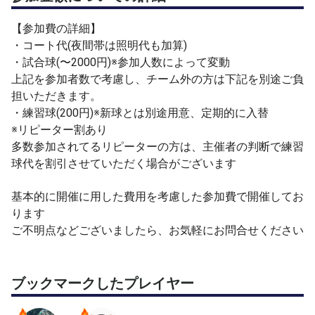
※手持ち状況により、他の試合球を利用する場合もござい
ます
【参加費の詳細】
・コート代(夜間帯は照明代も加算)
※承認は申請の先着順ではありません
・試合球(〜2000円)※参加人数によって変動
※参加者全体のレベル差を考慮しながら承認してます
上記を参加者数で考慮し、チーム外の方は下記を別途ご負
※上記により申請者によっては承認が遅くなる場合がござ
担いただきます。
います
・練習球(200円)※新球とは別途用意、定期的に入替
※自分のチームメンバーを優先させていただく場合がござ
※リピーター割あり
います
多数参加されてるリピーターの方は、主催者の判断で練習
※２名以下の場合、開催をご相談させていただく場合もご
球代を割引させていただく場合がございます
ざいます
基本的に開催に用した費用を考慮した参加費で開催してお
予め上記をご理解の上で、参加申請をいただけると助かり
ります
ます
ご不明点などございましたら、お気軽にお問合せください
円滑な運営にご協力いただけますよう、よろしくお願いし
ます
ブックマークしたプレイヤー