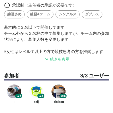
承認制（主催者の承認が必要です）
練習多め
練習&ゲーム
シングルス
ダブルス
基本的に３名以下で開催してます
チーム外から２名枠の中で募集しますが、チーム内の参加
状況により、募集人数を変更します
※女性はレベル７以上の方で競技思考の方を推奨します
※主催者側の都合で募集を４名へ変更する場合がございま
続きを表示
す
※ドタキャンなどを考慮しての設定人数になりますので、
参加者
3/3 ユーザー
ご理解いただける方のみ参加申請していただけると助かり
ます
【イベント詳細】
Lv.6
Lv.6
Lv.6
10分前後のウォーミングアップ後にゲーム形式で練習し
T
seiji
sisibau
ます