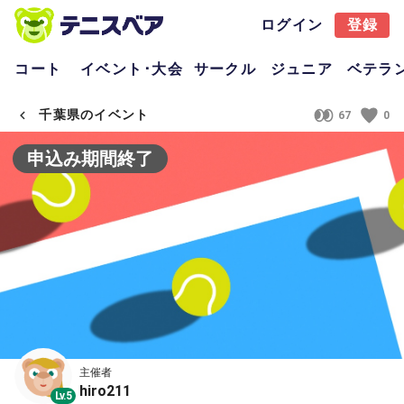
ログイン
登録
コート
イベント･大会
サークル
ジュニア
ベテラ
千葉県のイベント
67
0
申込み期間終了
主催者
hiro211
Lv.5