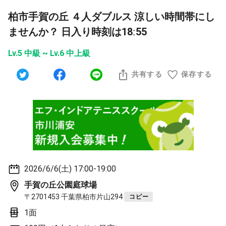
柏市手賀の丘 ４人ダブルス 涼しい時間帯にし
ませんか？ 日入り時刻は18ː55
Lv.5 中級 ~ Lv.6 中上級
共有する
保存する
2026/6/6(土) 17:00-19:00
手賀の丘公園庭球場
〒2701453 千葉県柏市片山294
コピー
1面