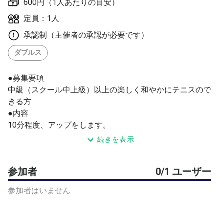
600円（1人あたりの目安）
定員：1人
承認制（主催者の承認が必要です）
ダブルス
●募集要項
中級（スクール中上級）以上の楽しく和やかにテニスので
きる方
●内容
10分程度、アップをします。
その後、セミアド、タイブレークありでダブルスゲームし
続きを表示
ます。
●参加費
参加者
0/1 ユーザー
ボール、コート代を含めて、600円です。
ゲーム用のボールはダンロップFORTを使用します。
参加者はいません
（終了後は、主催者が回収し、次のアップ用に使用しま
す）
●施設詳細