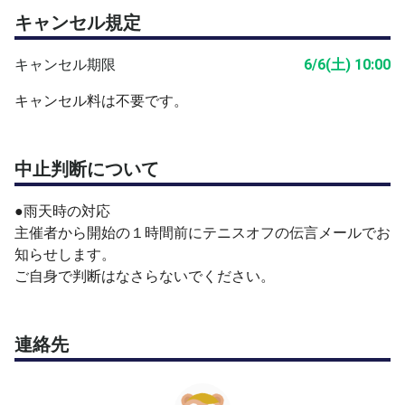
キャンセル規定
駐車場は無料です。
●お願い
最少人数での開催です。ダブルスができなくなりますの
キャンセル期限
6/6(土) 10:00
で、キャンセルはご容赦ください。
キャンセル料は不要です。
人数が集まらない場合は、練習となります。
開始時間厳守でお願いします。
怪我など自己責任となります、十分に注意しましょう。
中止判断について
●雨天時の対応
主催者から開始の１時間前にテニスオフの伝言メールでお
●雨天時の対応
知らせします。
主催者から開始の１時間前にテニスオフの伝言メールでお
ご自身で判断はなさらないでください。
知らせします。
ご自身で判断はなさらないでください。
他での募集をしていますので、締切前でも締切ることがあ
ります。
連絡先