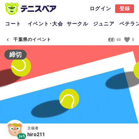
ログイン
登録
コート
イベント･大会
サークル
ジュニア
ベテラ
千葉県のイベント
60
0
締切
主催者
hiro211
Lv.5