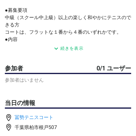
●募集要項
中級（スクール中上級）以上の楽しく和やかにテニスので
きる方
コートは、フラットな１番から４番のいずれかです。
●内容
10分程度、アップをします。
続きを表示
その後、セミアド、タイブレークありでダブルスゲームし
ます。
参加者
0/1 ユーザー
●参加費
ボール、コート代を含めて、600円です。
参加者はいません
ゲーム用のボールはダンロップFORTを使用します。
（終了後は、主催者が回収し、次のアップ用に使用しま
す）
当日の情報
●施設詳細
駐車場は無料です。
冨勢テニスコート
●お願い
最少人数での開催です。ダブルスができなくなりますの
千葉県柏市根戸507
で、キャンセルはご容赦ください。