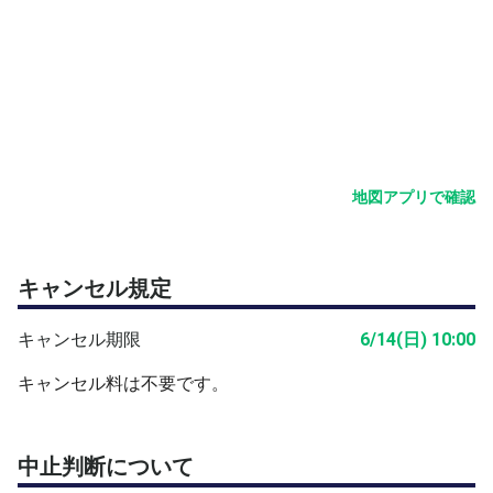
人数が集まらない場合は、練習となります。
開始時間厳守でお願いします。
怪我など自己責任となります、十分に注意しましょう。
●雨天時の対応
主催者から開始の１時間前にテニスオフの伝言メールでお
知らせします。
ご自身で判断はなさらないでください。
地図アプリで確認
他での募集をしていますので、締切前でも締切ることがあ
ります。
キャンセル規定
キャンセル期限
6/14(日) 10:00
キャンセル料は不要です。
中止判断について