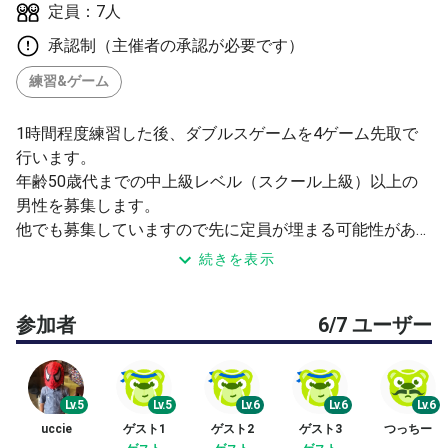
定員：7人
承認制（主催者の承認が必要です）
練習&ゲーム
1時間程度練習した後、ダブルスゲームを4ゲーム先取で
行います。
年齢50歳代までの中上級レベル（スクール上級）以上の
男性を募集します。
他でも募集していますので先に定員が埋まる可能性があり
ます。
続きを表示
よろしくお願いします。
参加者
6/7 ユーザー
Lv.5
Lv.5
Lv.6
Lv.6
Lv.6
uccie
ゲスト1
ゲスト2
ゲスト3
つっちー