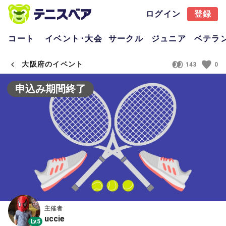
ログイン
登録
コート
イベント･大会
サークル
ジュニア
ベテラ
大阪府のイベント
143
0
申込み期間終了
主催者
uccie
Lv.5