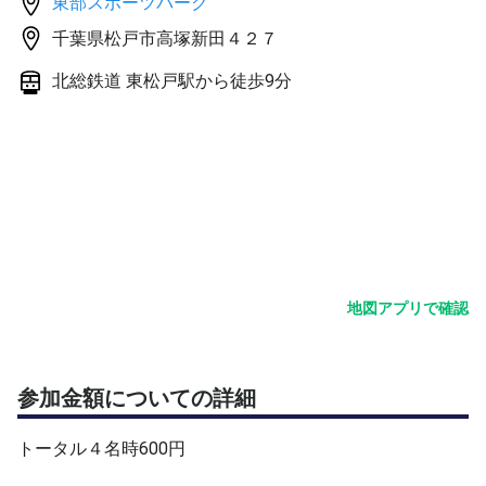
東部スポーツパーク
■天候
千葉県松戸市高塚新田４２７
厳しい状況であれば開始１時間程前に当該ネット上で中止
の通知 を致します。
北総鉄道 東松戸駅から徒歩9分
天気が微妙な場合は、主催者の携帯へご連絡お願い いた
します。
地図アプリで確認
参加金額についての詳細
トータル４名時600円