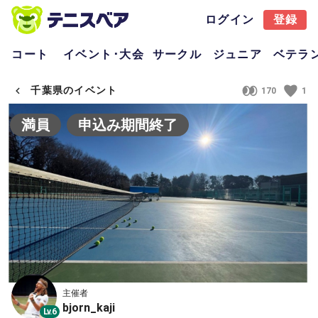
ログイン
登録
コート
イベント･大会
サークル
ジュニア
ベテラ
千葉県のイベント
170
1
満員
申込み期間終了
主催者
bjorn_kaji
Lv.6