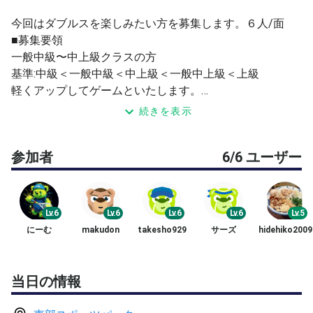
今回はダブルスを楽しみたい方を募集します。６人/面
■募集要領
一般中級〜中上級クラスの方
基準:中級＜一般中級＜中上級＜一般中上級＜上級
軽くアップしてゲームといたします。
ゲーム形式:4ゲーム先取ノーアドバンテージ方式
続きを表示
■集合
開始時間までに準備運動を済せ、 直接コートにお越し下
参加者
6/6 ユーザー
さい。
コート番号は、承認後お伝えいたします。
■施設詳細
松戸市高塚新田427 tel:047-391-0944
Lv.6
Lv.6
Lv.6
Lv.6
Lv.5
駐車場は無料です。 更衣室有、自販機有。
にーむ
makudon
takesho929
サーズ
hidehiko2009
《交通機関をご利用の場合》
松戸駅東口から市立東松戸病院行きバスで「スポーツパー
ク」下車徒歩3分
当日の情報
JR武蔵野線・北総線東松戸駅下車徒歩12分
北総線秋山駅下車徒歩10分