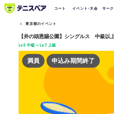
コート
イベント･大会
サーク
東京都のイベント
【井の頭恩賜公園】シングルス 中級
Lv.5 中級 ~ Lv.7 上級
満員
申込み期間終了