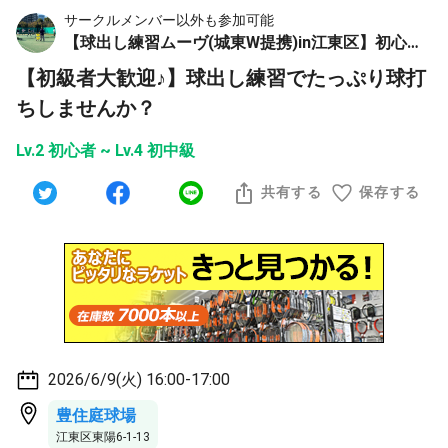
サークルメンバー以外も参加可能
【球出し練習ムーヴ(城東W提携)in江東区】初心者🔰大歓迎🎾PayPay
【初級者大歓迎♪】球出し練習でたっぷり球打
ちしませんか？
Lv.2 初心者 ~ Lv.4 初中級
共有する
保存する
2026/6/9(火) 16:00-17:00
豊住庭球場
江東区東陽6-1-13