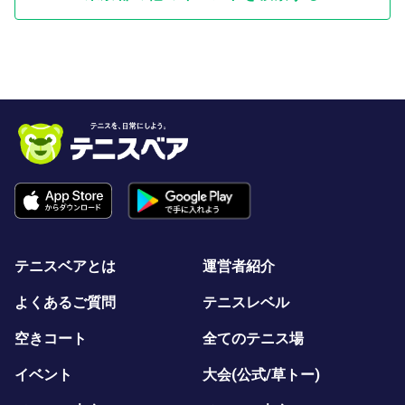
携帯番号：090-1889-7665
コートの近くには自販機がありません、トイレは事務所迄
行かないと無いのでお気を付けください。
コート取得にご協力頂ける方はよろしくお願いいたしま
す。
それではご参加をお待ち申し上げております。
最後までご一読くださり誠にありがとうございます。
テニスベアとは
運営者紹介
よくあるご質問
テニスレベル
空きコート
全てのテニス場
イベント
大会(公式/草トー)