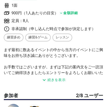
1面
900円（1人あたりの目安）
金額詳細
定員：8人
非承認制（申し込んだ時点で参加が決定します）
練習多め
練習&ゲーム
レッスン
まず最初に数あるイベントの中から当方のイベントにご興
味をお持ち頂き誠にありがとうございます。
お手数ではございますが、まずは下記の案内文をご一読頂
いてご納得頂きましたらエントリーをよろしくお願いいた
します。
続きを表示
小雨くらいでしたらやる予定でおりますので、少しでも雨
参加者
2/8 ユーザー
が降ったらやらない方のエントリーはご遠慮ください。