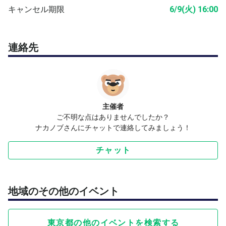
えられます。
キャンセル期限
6/9(火) 16:00
他でも参加募集をしております。
ボールは100球程度、主催者がご用意いたします。
参加費は1時間「900円（６００円）」になります。
連絡先
コート入り口に10分前にお集まり頂けたら助かります。
その後、ご参加者各自でストレッチをお願いいたします。
休憩はご自身のペースで自由にお取り頂いて問題ございま
せん。
遅刻、早退はご遠慮なく仰ってください。
主催者
雨で中止の場合は1時間前くらいに「チャット」からお知
ご不明な点はありませんでしたか？
ナカノブさんにチャットで連絡してみましょう！
らせいたします。
ケガや事故においては自己責任でお願いいたします。
チャット
お手数ではございますが、コロナ対策としてマスクをご持
参をお願いいたします。
またご体調が優れない際の参加はご遠慮ください。
募集締め切り時間が過ぎていても空きがございましたら参
地域のその他のイベント
加申し込みを受付けいたしますので、直接ご連絡を頂く
か、携帯電話にご連絡ください。
東京都の他のイベントを検索する