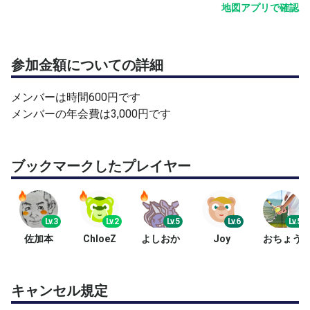
・球出しのストローク練習
地図アプリで確認
・球出しのボレー練習
・フォアハンドやバックハンドの3点打ち練習
・ショートラリー、ロングラリー、ボレーボレーの練習
参加金額についての詳細
・サーブ、リターン、サーブ＆ボレーの練習
・ダブルス、ボレー対ストローク、半面サービスリターン
メンバーは時間600円です
メンバーの年会費は3,000円です
【主催者について】
江東区の中学校の部活動の元外部指導員を14年間行って
おりました。
ブックマークしたプレイヤー
小学生、一般も含め、テニスクラブを主催した経験がござ
います。
70歳、元障害者で幼少時の事故で脚に軽い障害がござい
ます。
Lv.3
Lv.2
Lv.5
Lv.6
Lv.5
佐加本
ChloeZ
よしおか
Joy
おちょう
【ご連絡事項】
コーチング、アドバイスを希望しない方は、仰って頂けた
ら行いませんのでご安心ください。
キャンセル規定
参加人数、リクエストに応じて練習プログラムは自由に変