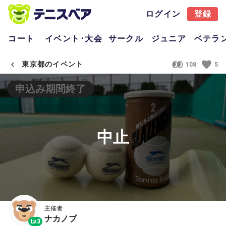
ログイン
登録
コート
イベント･大会
サークル
ジュニア
ベテラ
東京都のイベント
108
5
申込み期間終了
中止
主催者
ナカノブ
Lv.3