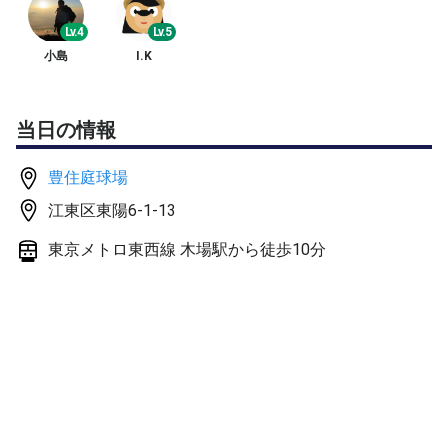
初級者の方へ
球出し練習を楽しみながらテニスを上達してみませんか
Lv.4
Lv.5
～？
小島
I.K
・初級者の方へ
お遊びで少しだけテニスをやっていた方、以前テニスをや
当日の情報
っていて再開したい方、現在スクール・サークルに通って
いるけどもっともっと練習をしたい方などにオススメのメ
豊住庭球場
ニューになっております。
江東区東陽6-1-13
球出しをドンドンいたしますのでたっぷりとボール
東京メトロ東西線 木場駅から徒歩10分
を打って頂きますのでご安心ください。
・苦手を克服したい方へ
フォアハンド、バックハンドストローク、フォアハンド、
バックハンドボレー、ポーチなど納得するまで、手出しや
ラケット出しを行います。
【練習例】