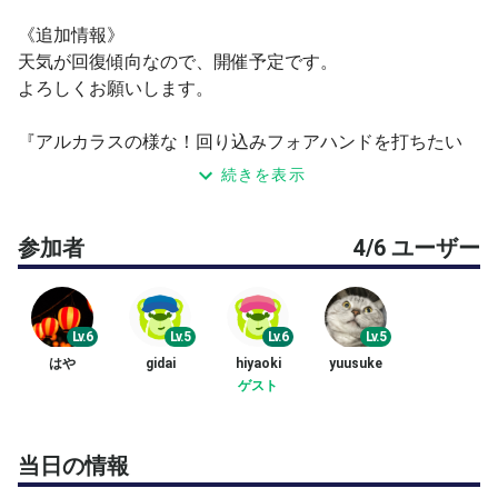
《追加情報》
天気が回復傾向なので、開催予定です。
よろしくお願いします。
『アルカラスの様な！回り込みフォアハンドを打ちたい
（フォアの特訓）』
続きを表示
アルカラスやフォンセカなど、現在のATPプロは回り込み
参加者
4/6 ユーザー
フォアハンドを駆使して戦います。現代テニスでは男子も
女子もフォアが強いと有利で、更に相手から回り込みフォ
アハンドを打たれた場合、どこに来るか読みにくく厄介で
もあります。
Lv.6
Lv.5
Lv.6
Lv.5
その『回り込みフォアハンド』を覚えたいものです。フォ
はや
gidai
hiyaoki
yuusuke
アハンドに自信がない。
ゲスト
強い球が打てない。などなど。厚いあたりで打つ回り込み
フォアハンドのコツをJPTAプロフェッショナルコーチが
ご指導します。
当日の情報
またTPPトレーニングスタジオ公認トレーナーがボディ