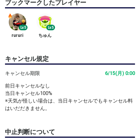
ブックマークしたプレイヤー
•極力早く承認したいと思っておりますがレッスン中は確
認が遅れることもあります。 ご容赦願います。
•安全には十分配慮しておりますが、万が一レッスン中に
Lv.5
Lv.5
怪我をされた場合、応急処置はしますがその後の治療費に
rururi
ちゅん
ついては自己負担となりますのであらかじめご了承願いま
す。
キャンセル規定
ーSUN TENNIS SCHOOLではー
《こんなテニスの悩み抱えてませんか？》
キャンセル期限
6/15(月) 0:00
❓今のテニススクールでは１日１つのワンポイントくらい
しか教えてもらえず物足りない。
前日キャンセルなし
❓上手くなったと言われるが、なかなか試合に勝てない。
当日キャンセル100%
❓youtubeを見てフォームを試してみたが上手くできてる
※天気が怪しい場合は、当日キャンセルでもキャンセル料
か判らない。
はいだだきません。
❓フィジカルトレーニングは大切だと思うけど何をしてい
いかわからない。
❓シングルやダブルスの戦術でどうしたらいいか判らな
中止判断について
い。