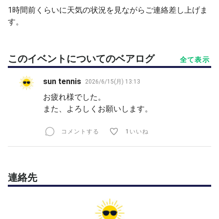
↓
1時間前くらいに天気の状況を見ながらご連絡差し上げま
《当スクールの指導モットー》
す。
⭐︎プロフェショナル資格を持ったコーチが一人一人のレベ
ルに合わせ本当の正しいスキルをご指導します！
⭐︎生徒さんにヒアリングを行い何に悩んでるか確認しプラ
このイベントについてのベアログ
全て表示
イベートレッスンさながらの細かい指導を致します！
⭐︎テニス専門のフィジカルトレーナー資格をコーチがボデ
sun tennis
2026/6/15(月) 13:13
ィバランスやフットワークのスキルを取り入れご指導しま
お疲れ様でした。
す！
また、よろしくお願いします。
⭐︎テニススキルの新しいトレンドを生徒さんにお伝えでき
る様、コーチも日々
研修を行いスキルアップを行っております！
コメントする
1いいね
レッスンフィ以上の満足感を得ていただける様、努めてお
りますので是非、お気軽にご参加ください。
連絡先
《コーチ資格》
•テニス歴45年
• 日本プロテニス協会（JPTA）
プロフェッショナルコーチ