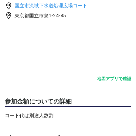
ワークをとフットワークワークをご指導しショットクオリ
国立市流域下水道処理広場コート
ティ向上の手助けをします。
東京都国立市泉1-24-45
ご興味ある方は是非お待ちしております。
《場所》 東京都国立市流域下水処理広場庭球場D面（オム
ニコート）
※本コートは砂の少ない設計の為、オールコート用シュー
ズの着用をお勧めします。
《定員》 6名 (少人数制）
《料金》2000円
（コート代は別途人数割）
地図アプリで確認
《駐車場》駐車場あり
※駐車場からコートまでは、少し離れてます。（徒歩２分
程度）
参加金額についての詳細
駐車場角にある地図を確認ください。
《雨天時》1時間前に決定
コート代は別途人数割
《注意事項》
•お一人様の場合はプライベートレッスンになりますので
１時間にさせていだだく場合があります。