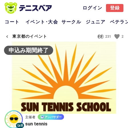
ログイン
登録
コート
イベント･大会
サークル
ジュニア
ベテラ
東京都のイベント
231
2
申込み期間終了
主催者
アンバサダー
sun tennis
Lv.8