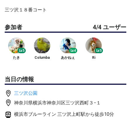
三ツ沢１８番コート
参加者
4/4 ユーザー
Lv.5
Lv.4
Lv.5
たき
Columba
あかねぇ
Ri
当日の情報
三ツ沢公園
神奈川県横浜市神奈川区三ツ沢西町３−１
横浜市ブルーライン 三ツ沢上町駅から徒歩10分