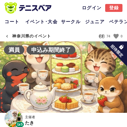
ログイン
登録
コート
イベント･大会
サークル
ジュニア
ベテラ
神奈川県のイベント
74
0
満員
申込み期間終了
主催者
たき
Lv.5