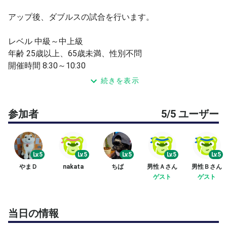
アップ後、ダブルスの試合を行います。
レベル 中級～中上級
年齢 25歳以上、65歳未満、性別不問
開催時間 8:30～10:30
人数 ４〜５人/面
続きを表示
−−−−−−−−−−−−−−−−−−−−−−−−−−−−−−−−−−−−−−−
ボールは主催者側で用意します。
参加者
5/5 ユーザー
(ヨネックス CHAMPIONSHIP)
■集合場所
コートに直接お集まり下さい。
Lv.5
Lv.5
Lv.5
Lv.5
Lv.5
使用コートは承認時に連絡いたします。
やまＤ
nakata
ちば
男性Ａさん
男性Ｂさん
ゲスト
ゲスト
■駐車場
淵野辺公園駐車場が利用できます。(無料 第二駐車場６０
台がテニスコートそばです。その他第一駐車場２５５台が
当日の情報
有り。)