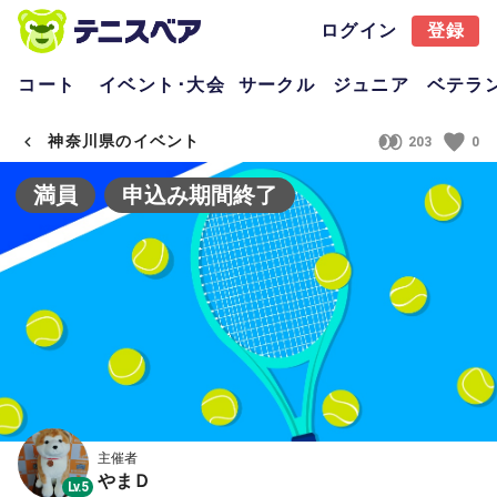
ログイン
登録
コート
イベント･大会
サークル
ジュニア
ベテラ
神奈川県のイベント
203
0
満員
申込み期間終了
主催者
やまＤ
Lv.5