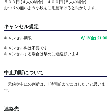
す。
５００円 (４人の場合)、４００円 (５人の場合)
・コート閉鎖の場合は中止とします。
おつりの無いよう小銭をご用意頂けると助かります。
・参加者が見込めない場合や主催者の業務都合で中止する
ことがあります。
キャンセル規定
キャンセル期限
6/12(金) 21:00
キャンセル料は不要です
キャンセルする場合は早めに連絡願います
中止判断について
・天候や中止の判断は、1時間前までにはしたいと思いま
す。
連絡先