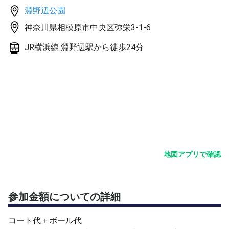
淵野辺公園
■公共交通アクセス交通（バス）
神奈川県相模原市中央区弥栄3-1-6
・ＪＲ横浜線 淵野辺駅（南口）
淵野辺駅南口駅行（青葉循環）淵野辺公園下車
JR横浜線 淵野辺駅から徒歩24分
・ＪＲ横浜線 相模原駅（南口）
相模大野駅行（大野台経由）淵野辺公園下車
・小田急線 相模大野駅（北口）
ＪＲ相模原駅南口行（大野台経由）淵野辺公園下車
■その他
・トイレ、飲料自販機あり。
・更衣室あり (銀河アリーナ内)。
地図アプリで確認
・準備運動は開始時間までに完了しておいて下さい。
・天候や中止の判断は、1時間前までにはしたいと思いま
す。
中止連絡は、追加情報でお知らせします。
参加金額についての詳細
・ケガや事故等は自己責任・管理でお願いします。
・４人未満の場合は中止か、練習&シングルスを行いま
コート代＋ボール代