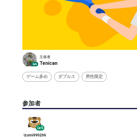
主催者
Tenican
Lv.6
ゲーム多め
ダブルス
男性限定
参加者
Lv.5
izumi990206