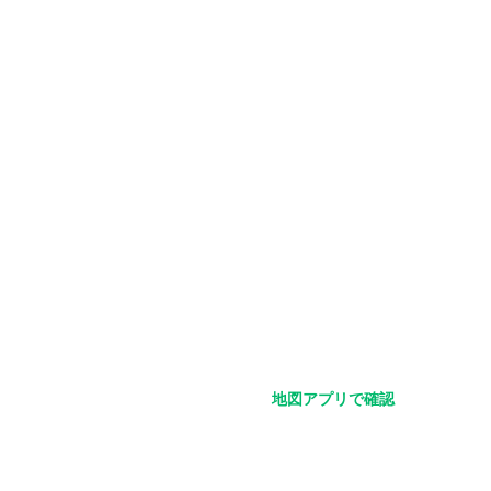
す。
展開します。
ッスンを行います。
歩5～8分）
地図アプリで確認