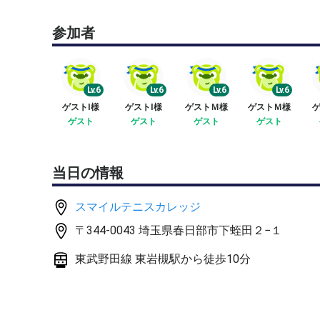
宜しくお願い致します！
参加者
※他サイトでも募集受付しております。先着順で受
※急遽、担当コーチが変更する場合もございます。
Lv.6
Lv.6
Lv.6
Lv.6
予めご了承ください。
ゲストI様
ゲストI様
ゲストＭ様
ゲストＭ様
ゲ
ゲスト
ゲスト
ゲスト
ゲスト
★対象者★
上級レベル
キャンセルしない方（ドタキャン厳禁です）
当日の情報
★人数★
スマイルテニスカレッジ
最大8名にしたいと思います。
〒344-0043 埼玉県春日部市下蛭田２−１
1名様より開催致します。
（1名様の場合、レッスン時間は1時間となります）
東武野田線 東岩槻駅から徒歩10分
★開催内容★
レッスン時間21:30～23:00