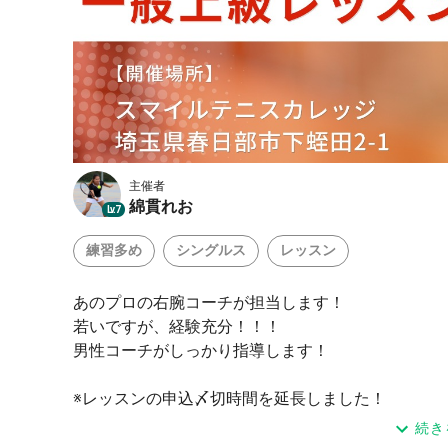
主催者
綿貫れお
Lv.7
練習多め
シングルス
レッスン
あのプロの右腕コーチが担当します！
若いですが、経験充分！！！
男性コーチがしっかり指導します！
※レッスンの申込〆切時間を延長しました！
レッスン開始の2時間前まで募集受付しております
続き
ます。