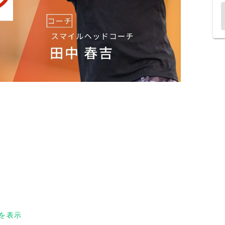
ので、ぜひたくさんの方のご参加をお待ちしており
を表示