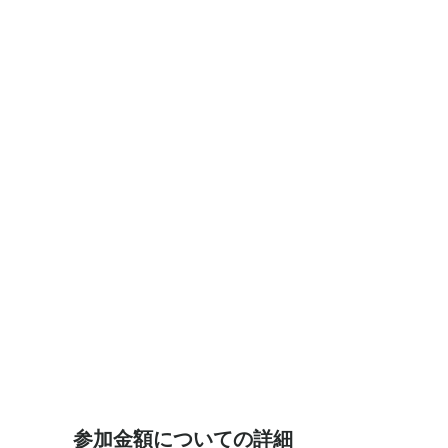
参加者のレベルを見ながらレッスンを進めていきま
中級レベルの方がしっかりと上達できるレッスンの
メインはシングルスの内容になることが多いです。
的確なアドバイスは当たり前、どこよりも丁寧なレ
お一人の場合は21:30～22:30までとなります。
★集合場所等★
Smile Tennis College
住所：春日部市下蛭田2-1
最寄駅：東部野田線豊春駅・東岩槻駅（コートまで徒
駐車場：あり（無料）
参加金額についての詳細