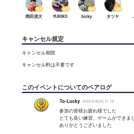
⚫︎3時間開催となってますが、コートの片付け、清
Lv.5
Lv.5
Lv.5
Lv.4
実質2.5時間ぐらいの感じです
岡田滉大
YURIKO
hicky
タツヤ
⚫︎怪我防止の為、アイガードなどの着用を推奨しま
キャンセル規定
●他でも募集しているので急遽締め切ることがあり
キャンセル期限
キャンセル料は不要です
このイベントについてのベアログ
To-Lucky
2026/6/8(月) 21:10
参加の皆様お疲れ様でした
とても良い練習、ゲームができま
ありがとうございました