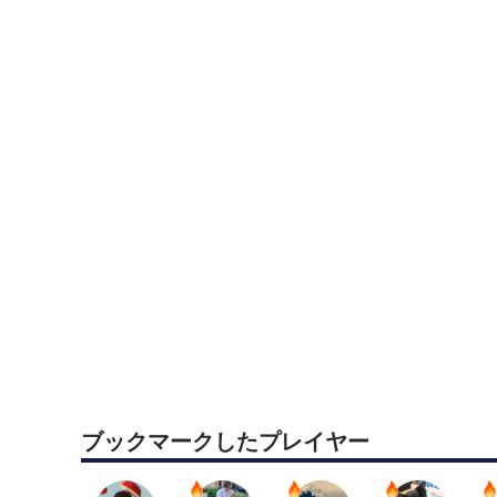
お断りする場合があります
ご理解ください
募集要項に満たない場合
お断りする場合があります
★ 主催者側は夫婦での参加です★
●会場：瀬谷センター
体育館で履けるシューズでお願いします
更衣室、シャワー有り 駐車場 有り
台数は少ないです
●費用：1人 300円
ブックマークしたプレイヤー
●集合場所：施設2階、体育館入口前にお願いします