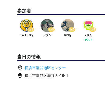
Lv.5からお願いします
参加者
女性 試合経験のある方
これから試合にチャレンジ
していきたい方
Lv.6
Lv.5
Lv.5
Lv.6
Lv.5からお願いします
To-Lucky
セブン
hicky
Yさん
ゲスト
3時間弱しっかり動ける方
3人の時に練習でも可能な方
当日の情報
●募集人数：2人
横浜市瀬谷地区センター
横浜市瀬谷区瀬谷３-18-１
主催者含め、4人で3時間お願いします
少人数での開催です
色々な方とプレイしたいので
2日前までは連続のエントリーは