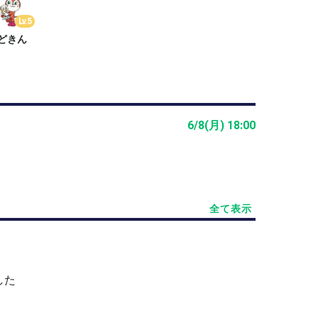
掃、シャワー、着替えを含めてです
Lv.5
どきん
す
ます
6/8(月) 18:00
全て表示
した