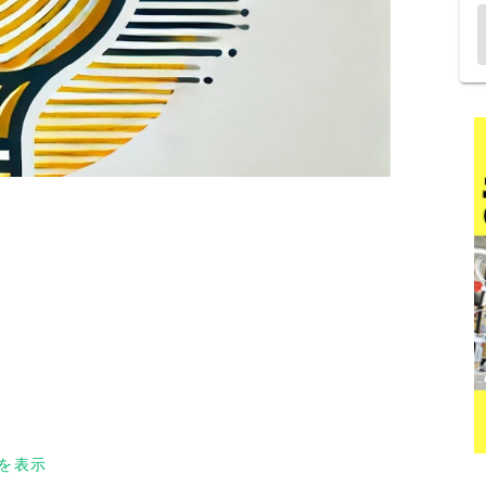
に
を表示