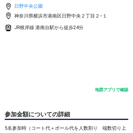
※遅刻なさるとアップ(10分間)が短くなってしまいます
日野中央公園
が、ご理解下さいmm
神奈川県横浜市港南区日野中央２丁目２−１
※4時間参加希望の初めましての方は、どちらかのみ承認
になる事があります
JR根岸線 港南台駅から徒歩24分
※他でもお声かけしていますのでゲスト枠の増減がありま
す
地図アプリで確認
参加金額についての詳細
5名参加時（コート代＋ボール代を人数割り 端数切り上