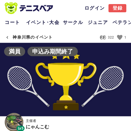
ログイン
登録
コート
イベント･大会
サークル
ジュニア
ベテラ
神奈川県のイベント
322
1
満員
申込み期間終了
主催者
にゃんこむ
Lv.5