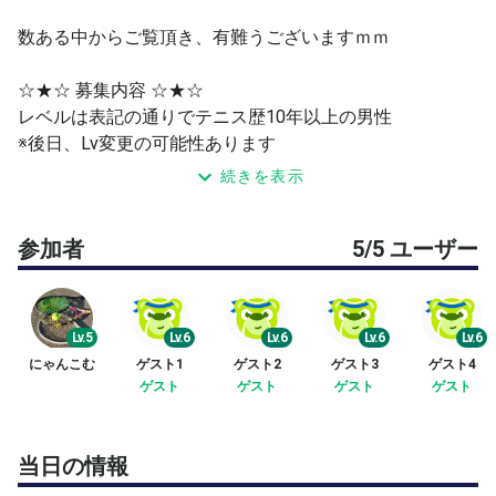
数ある中からご覧頂き、有難うございますｍｍ
☆★☆ 募集内容 ☆★☆
レベルは表記の通りでテニス歴10年以上の男性
※後日、Lv変更の可能性あります
※60代の方は直近1年間の大会名・開催日時・戦績を、ご
続きを表示
面倒ですがご記入願います
参加者
5/5 ユーザー
☆★☆ 内容 ☆★☆
MAX6名で4G先取ノーアド
☆★☆ 参加費 ☆★☆
Lv.5
Lv.6
Lv.6
Lv.6
Lv.6
600円（5名参加時）
にゃんこむ
ゲスト1
ゲスト2
ゲスト3
ゲスト4
ゲスト
ゲスト
ゲスト
ゲスト
☆★☆ その他 ☆★☆
※雨天時は１時間前を目安に開催有無連絡をします
※真剣にゲームをする余り、パートナーのミスを責めたり
当日の情報
しない方(笑)