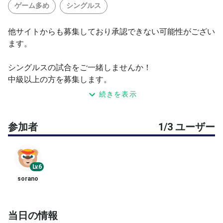
ゲーム多め
シングルス
他サイトからも募集しており承認できない可能性がござい
ます。
シングルスの試合をご一緒しませんか！
中級以上の方を募集します。
シングルスが好きな方いっぱい走って打って練習したい方
続きを表示
ご参加をお待ちしております。
参加者
1/3 ユーザー
4ゲーム先取ノーアド(3-3でタイブレーク)
アップはサーブのみ。
最後は片付けのため5分前に終了。
Lv.6
参加費は500円。MAX3名。
sorano
朝起きれる方、普段のオフよりしっかり練習や試合をした
い方、是非宜しくお願い致します！
当日の情報