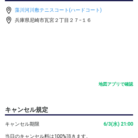
試合を充実させる為、最少人数で実施しています。
藻川河川敷テニスコート(ハードコート)
私用でキャンセルする可能性がある場合はエントリーはお
兵庫県尼崎市瓦宮２丁目２７−１６
控え下さい。（体調不良、トラブルなどの止むを得ない場
合は連絡下さい）
天候による開催、中止の連絡は前日〜当日6時頃で連絡い
たします。
プレイ中、プレイ外の怪我は自己責任でお願いします。保
険には未加入です。
地図アプリで確認
2つコートありますが北側です。
藻川河川敷テニスコート
キャンセル規定
表面の塗装無くなっていて第一印象マイナスなコートです
が慣れると普通のコートと変わらず楽しめると思います。
キャンセル期限
6/3(水) 21:00
イレギュラーたまにあり、バウンドは遅めな気がします。
周りにフェンスありません、あきらかなアウトはダイレク
当日のキャンセル料は100%頂きます。