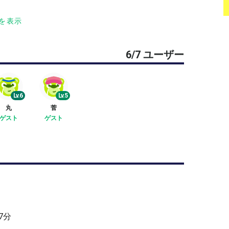
す（男女比 2:4, 3:3, 4:2 何れか）
を表示
しです。
6/7 ユーザー
Lv.6
Lv.5
丸
菅
イルを考慮し承認させていただきます。（自己紹介
ゲスト
ゲスト
。
7分