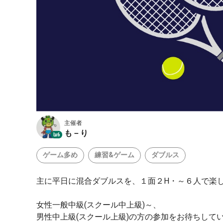
主催者
も－り
Lv.6
ゲーム多め
練習&ゲーム
ダブルス
主に平日に混合ダブルスを、１面２H・～６人で楽
女性一般中級(スクール中上級)～、
男性中上級(スクール上級)の方の参加をお待ちして