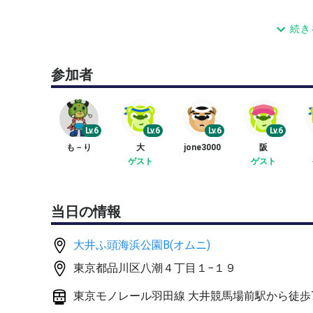
混合ダブルスをメインとしておりますので女性を優先いたしま
続き
走れる方、楽しくテニスができる方なら年齢制限な
参加者
約１５分練習後混合ダブルス
３先 ５人～６人の時 １アド 3-0の時+1
６先 ４人の時 １セット（x３）
Lv.6
Lv.6
Lv.6
Lv.6
も－り
大
jone3000
阪
★自己紹介の記入を前提にテニス経歴&テニススタ
ゲスト
ゲスト
の無い方、経歴不鮮明の方は不承認となります。）
承認後、コート面をお知らせいたします
当日の情報
小雨は決行しますのでよろしくお願いします。
中止の連絡は、約30分前を予定。
大井ふ頭海浜公園B(オムニ)
東京都品川区八潮４丁目１−１９
４人未満でも、練習などで実施予定です。
★遅刻、早退のない方の参加をお待ちしております
東京モノレール羽田線 大井競馬場前駅から徒歩
★キャンセルの可能性のある方は、遠慮願います。