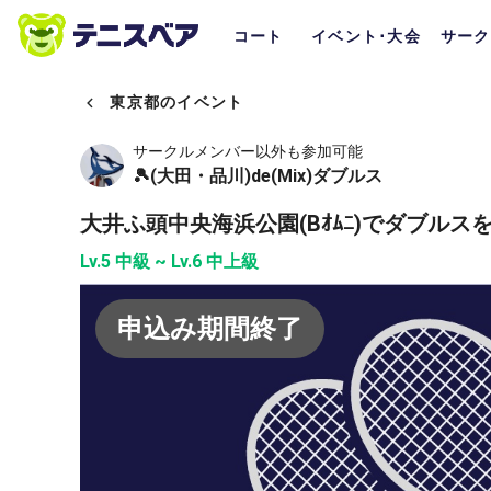
コート
イベント･大会
サーク
東京都のイベント
サークルメンバー以外も参加可能
🎾(大田・品川)de(Mix)ダブルス
大井ふ頭中央海浜公園(Bｵﾑﾆ)でダブル
Lv.5 中級 ~ Lv.6 中上級
申込み期間終了