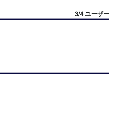
3/4 ユーザー
取り組みます。今回のテーマは『ボレー＆スマッシ
味のある方はお聞きください。主催者自身は，一度
上増え，大変でした。今では，元に戻り，学生時代
できています。
さまで作り上げましょう。