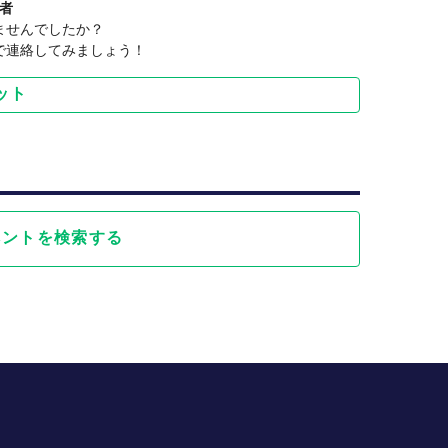
者
ださい。それ以降のキャンセルは受付できません
ませんでしたか？
で連絡してみましょう！
ット
バーはおらず，常にいるのは主催者だけです。
らびに「意識の高いテニス環境づくり」です。
入のお誘いはしませんので，ご安心ください。
方」であり，誰でも加入していただけるものではあ
ベントを検索する
加いただけます。