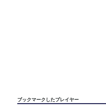
◎ 内容
・ ウォーミングアップ
・ 基礎練習
・ 形式練習
・ 実戦練習
・ 試合
など。
◎ 主催者について
・ テニス歴は，学生時代から始めて20年ほど
・ 男性，右利き，30代
・ 主な戦績は，全国ベスト16，市民大会優勝など
・ 日本テニス協会公認の資格も所有
・ 現在はある市の代表選手を務めています
◎ 費用
☆ 料金：1700円
ブックマークしたプレイヤー