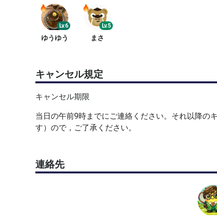
◎ 使用コート数
１面
Lv.6
Lv.5
ゆうゆう
まさ
◎ 参加人数
テニスベアでの募集＋他での募集（通常６～７人）
キャンセル規定
◎ 会場情報
・ テニスラウンジ東大阪（オムニコート）
キャンセル期限
・ アクセス：JR学研都市線「住道駅」より徒歩10
・ 住所：〒578-0901 東大阪市加納7-21-24
当日の午前9時までにご連絡ください。それ以降の
・ 駐車場：あり（無料）
す）ので，ご了承ください。
◎ その他
① 不安や疑問などありましたら，メッセージにて
連絡先
② 持ち物は，テニスラケット（硬式），テニスシ
◎ 注意事項
① 参加承認後でも，開催事情により，コート面数
② テニス中の事故や怪我などは当方で責任を負え