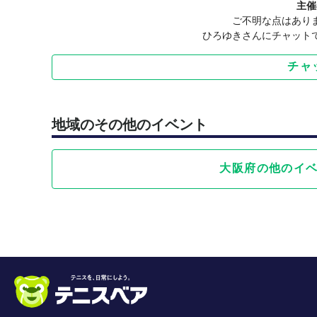
主催
③ キャンセル期限は当日の午前9時までにご連絡く
ご不明な点はあり
（参加費が発生します）ので，ご了承ください。
ひろゆきさんにチャット
チャ
◎ Team-Xsとは？
・ 読み方は，チーム エクセスです。
・ 一般のサークルとは違い，毎回固定の参加メン
・ このチームの目標は，「テニスの技術向上」な
地域のその他のイベント
・ 練習に参加していただいた際に，チームへの加
・ 加入条件は，「私の考え方に賛同してくださる
大阪府の他のイ
りません。加入されている方は，チーム価格でご参