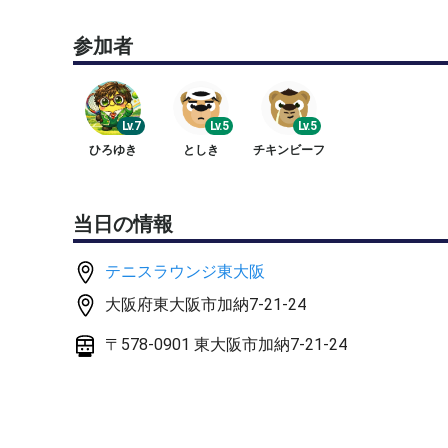
☆ そのために，必要なものは，
参加者
① 目的のある練習
② 動ける身体（健康な体）
③ 意識の高い練習会の環境
かと思います。
Lv.7
Lv.5
Lv.5
ひろゆき
としき
チキンビーフ
・ ①の練習内容については，毎回テーマを持って
ュ』です。
・ ②の動ける身体（健康な体）については，ご興
当日の情報
社会人太りの経験があり，体重が１年半で10kg以
よりも体脂肪は下がり，引き締まった状態をキープ
テニスラウンジ東大阪
・ ③の意識の高い練習会の環境は，参加者のみな
大阪府東大阪市加納7-21-24
◎ 日時
〒578-0901 東大阪市加納7-21-24
☆ 6月16日（火）21時～23時
◎ 募集レベル
☆ 中級以上の男女