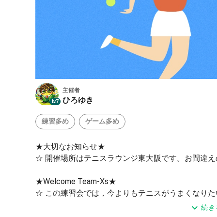
主催者
ひろゆき
Lv.7
練習多め
ゲーム多め
★大切なお知らせ★
☆ 開催場所はテニスラウンジ東大阪です。お間違
★Welcome Team-Xs★
☆ この練習会では，今よりもテニスがうまくなり
にテニスをする会です。
続き