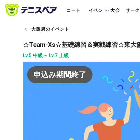
コート
イベント･大会
サーク
大阪府のイベント
☆Team-Xs☆基礎練習＆実戦練習☆東
Lv.5 中級 ~ Lv.7 上級
申込み期間終了