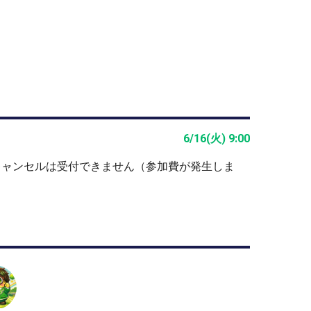
6/16(火) 9:00
分
キャンセルは受付できません（参加費が発生しま
直接ご質問お待ちしています。
ューズ，タオル，着替え，飲み物など
や募集人数を変更することがあります。
ません。自己責任でお願いいたします。