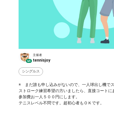
主催者
tennisjoy
Lv.5
シングルス
※ まだ誰も申し込みがないので、一人球出し機で
ストローク練習希望の方いましたら、直接コートに
参加費お一人５００円にします。
テニスレベル不問です。超初心者もＯＫです。