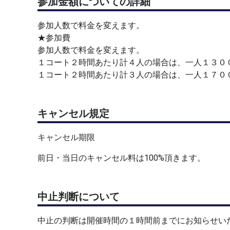
参加金額についての詳細
駐車場は施設利用者３時間２００円です。
参加人数で料金を変えます。
※ 当オフは、参加者のプライバシー保護の観点から
★参加費
す。
参加人数で料金を変えます。
上達のためのビデオ撮影等は、別の機会、場所でお
１コート２時間あたり計４人の場合は、一人１３０
１コート２時間あたり計３人の場合は、一人１７０
キャンセル規定
キャンセル期限
前日・当日のキャンセル料は100%頂きます。
中止判断について
中止の判断は開催時間の１時間前までにお知らせい