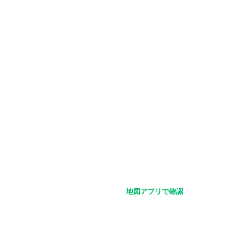
第二京阪側道に面してます。
徒歩15分？
て約200ｍ。
地図アプリで確認