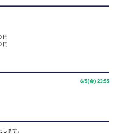
、ビデオ撮影・写真撮影をご遠慮いただいていま
願いします。
０円
０円
6/5(金) 23:55
たします。