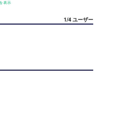
スの練習をします。
を表示
ませんでした。他でも募集してますますので、定
1/4 ユーザー
なら、年齢、男女は問いません。
フェアプレイの出来る方なら、みんなテニス仲間
先取で、リーグ戦で試合をする予定です。
ト勝負の予定）
了承出来る方のみ参加願います。