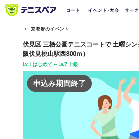
コート
イベント･大会
サーク
京都府のイベント
伏見区 三栖公園テニスコートで 土曜シ
阪伏見桃山駅西800ｍ）
Lv.1 はじめて ~ Lv.7 上級
申込み期間終了