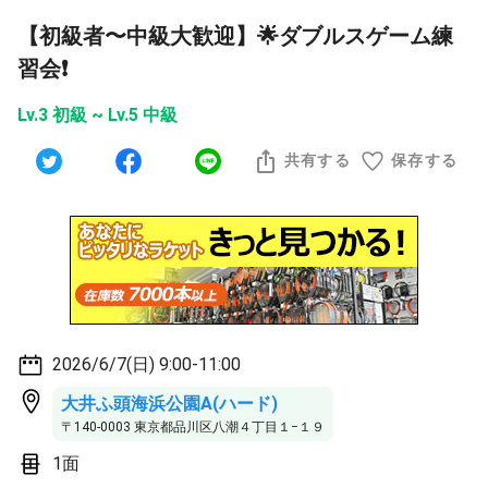
【初級者〜中級大歓迎】🌟ダブルスゲーム練
習会❗️
Lv.3 初級 ~ Lv.5 中級
共有する
保存する
2026/6/7(日) 9:00-11:00
大井ふ頭海浜公園A(ハード)
〒140-0003 東京都品川区八潮４丁目１−１９
1面