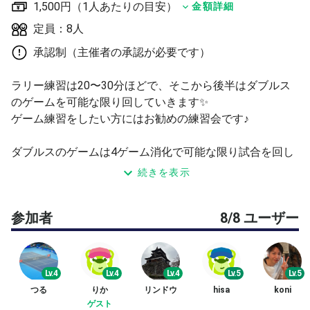
1,500円（1人あたりの目安）
金額詳細
定員：8人
承認制（主催者の承認が必要です）
ラリー練習は20〜30分ほどで、そこから後半はダブルス
のゲームを可能な限り回していきます✨
ゲーム練習をしたい方にはお勧めの練習会です♪
ダブルスのゲームは4ゲーム消化で可能な限り試合を回し
ていきます！(ペアは空いてる人たちで決めます)
続きを表示
年齢制限等も特に設けていませんのでお気軽にご参加くだ
さい🚻
参加者
8/8 ユーザー
🔴練習内容🔴
・ラリー練習
(ショートラリー、ストレートラリー、クロスラリー、ボ
Lv.4
Lv.4
Lv.4
Lv.5
Lv.5
レー対ストローク、サーブリターンなど)
つる
りか
リンドウ
hisa
koni
ゲスト