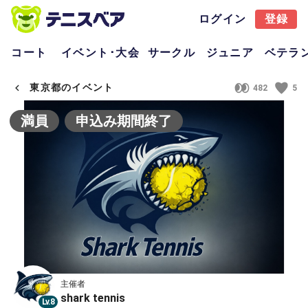
ログイン
登録
コート
イベント･大会
サークル
ジュニア
ベテラ
東京都のイベント
482
5
満員
申込み期間終了
主催者
shark tennis
Lv.8