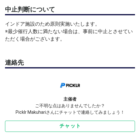
https://makuhari.picklr.jp/programs/makuhari-open-play
中止判断について
満席の場合や今後のプログラム確認には、Picklrアプリも
インドア施設のため原則実施いたします。
ご利用ください。
※最少催行人数に満たない場合は、事前に中止とさせてい
Picklrアプリ・コート予約はこちら：
ただく場合がございます。
https://www.picklr.jp/get-app?location=makuhari
ご不明点がある場合は、makuhari@picklr.jp までお問い合
連絡先
わせください。
参加費：2,200円／1名（税込）
※お支払いは現地にてクレジットカード決済のみ（現金不
可）となります。
主催者
ご不明な点はありませんでしたか？
■ キャンセルポリシー
Picklr Makuhariさんにチャットで連絡してみましょう！
開催24時間前以降のキャンセルは返金不可となります。
無断欠席の場合も、参加費を全額ご請求させていただきま
チャット
す。
今後にPicklr施設の利用の制限も出ます。