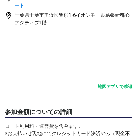
ート
本セッションは1〜6名で実施します（最少催行人数：1
名）。
千葉県千葉市美浜区豊砂1-6イオンモール幕張新都心
他プラットフォームでの募集を含めた定員で実施します。
アクティブ1階
会場：イオンモール幕張新都心内 Picklr Makuhari パイロ
ットコート
本クラスは、アメリカ発のインドアピックルボール施設ブ
ランド「Picklr」による初心者向けプログラムです。国際
大会仕様のコートマットを使用したインドア環境で実施し
ます。
地図アプリで確認
Picklr Makuhariのインドアコートは、11月上旬頃までの期
間限定でご利用いただけます。暑い夏や雨の多い季節で
も、天候を気にせず快適に体験できるため、ピックルボー
参加金額についての詳細
ルを始めるきっかけづくりにもおすすめです。クラス受講
後は、プログラム参加だけでなく、コート予約で継続的に
コート利用料・運営費を含みます。
プレーすることもできます。
※お支払いは現地にてクレジットカード決済のみ（現金不