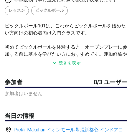
レッスン
ピックルボール
ピックルボール101は、これからピックルボールを始めた
い方向けの初心者向け入門クラスです。
初めてピックルボールを体験する方、オープンプレーに参
加する前に基本を学びたい方におすすめです。運動経験や
ラケットスポーツ経験がない方でも安心してご参加いただ
続きを表示
けます。
参加者
0/3 ユーザー
ルール、コートでのポジショニング、スコアの付け方、試
合の基本的な流れを、初めての方にもわかりやすく段階的
参加者はいません
に学べます。
クラスは約1時間です。ノンボレーゾーン（キッチン）付
当日の情報
近からスタートし、徐々にベースラインへとステップアッ
プしながら、無理なくゲームの流れを理解していきます。
Picklr Makuhari イオンモール幕張新都心 インドアコ