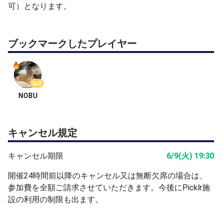
可）となります。
LP：
https://www.picklr.jp/locations/makuhari
Instagram：
https://www.instagram.com/picklr.japan/
ブックマークしたプレイヤー
開始10分前までにお越しいただき、受付・支払い、スト
レッチなどの準備を済ませてからご参加ください。
運動しやすい服装でお越しいただき、水分補給用の飲み物
Lv.2
をご持参ください。
NOBU
※運動に適したノンマーキングシューズをご着用くださ
い。レンタルシューズ（ASICS）は500円／回でご利用い
キャンセル規定
ただけます（数量限定・先着順）。
※本クラスでは、パドルは無料で貸し出しいたします。
キャンセル期限
6/9(火) 19:30
※本プログラムは12歳以上の方を対象としています。未成
年の方は、保護者による同意書の署名が必要です。
開催24時間前以降のキャンセル又は無断欠席の場合は、
参加費を全額ご請求させていただきます。今後にPicklr施
クラス受講後は、実際にゲームを楽しめる「オープンプレ
設の利用の制限も出ます。
ー」へのご参加がおすすめです。
オープンプレー詳細はこちら：