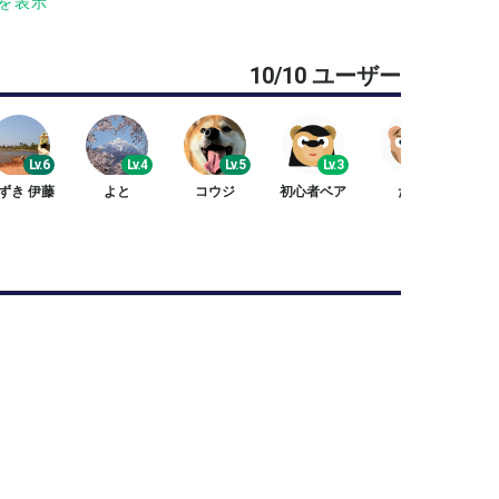
を表示
10/10 ユーザー
Lv.6
Lv.4
Lv.5
Lv.3
Lv.5
ずき 伊藤
よと
コウジ
初心者ベア
たか