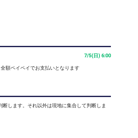
7/5(日) 6:00
と全額ペイペイでお支払いとなります
止判断します。それ以外は現地に集合して判断しま