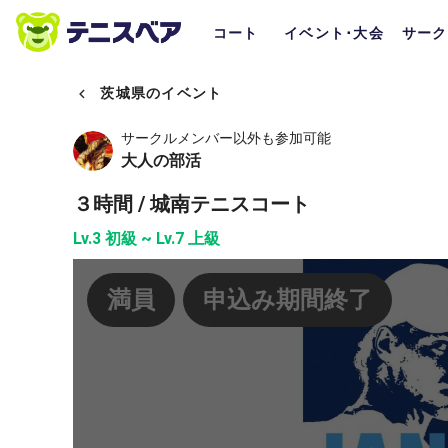
コート
イベント･大会
サーク
茨城県のイベント
サークルメンバー以外も参加可能
大人の部活
３時間 / 城南テニスコート
Lv.3 初級 ~ Lv.7 上級
満員
申込み期間終了