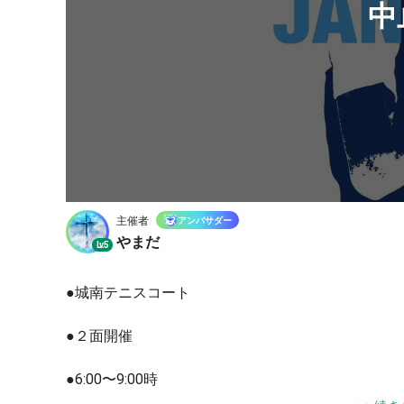
中
主催者
アンバサダー
やまだ
Lv.5
●城南テニスコート
●２面開催
●6:00〜9:00時