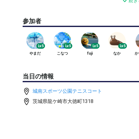
続き
●たっぷり基礎練習＆ゲーム
参加者
●初級〜上級
●料金￥800 サークルメンバー￥600
Lv.5
Lv.5
Lv.5
Lv.5
やまだ
こなつ
fuji
なか
か
当日の情報
城南スポーツ公園テニスコート
茨城県龍ケ崎市大徳町1318