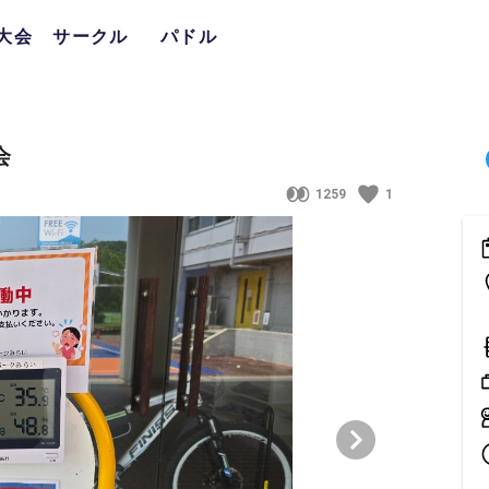
大会
サークル
パドル
会
1259
1