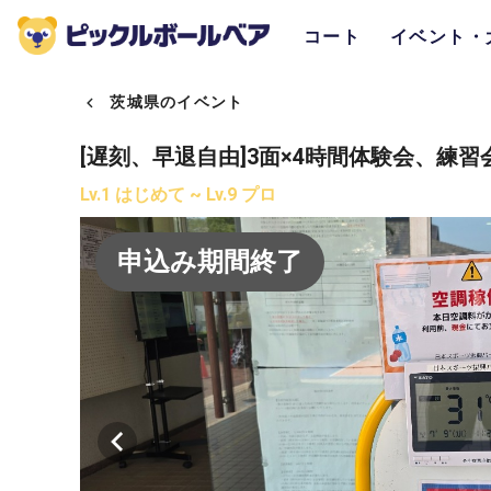
コート
イベント・
茨城県のイベント
[遅刻、早退自由]3面×4時間体験会、練習
Lv.1 はじめて ~ Lv.9 プロ
申込み期間終了