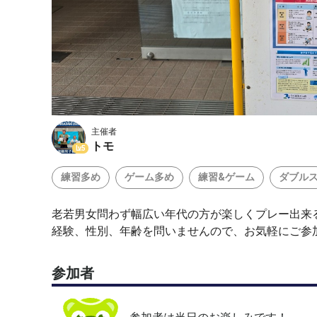
主催者
トモ
Lv.5
練習多め
ゲーム多め
練習&ゲーム
ダブル
老若男女問わず幅広い年代の方が楽しくプレー出来
経験、性別、年齢を問いませんので、お気軽にご参
参加者