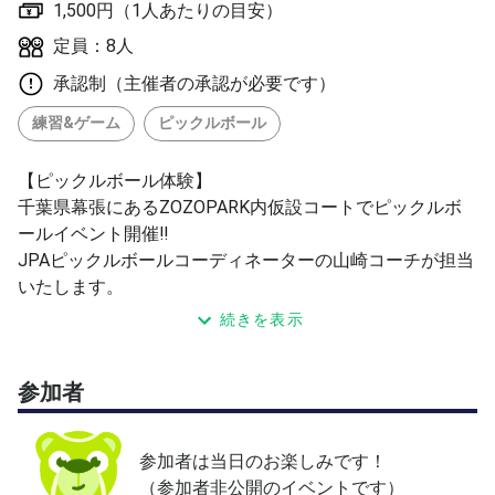
1,500円（1人あたりの目安）
定員：8人
承認制（主催者の承認が必要です）
練習&ゲーム
ピックルボール
【ピックルボール体験】
千葉県幕張にあるZOZOPARK内仮設コートでピックルボ
ールイベント開催‼
JPAピックルボールコーディネーターの山崎コーチが担当
いたします。
続きを表示
対象：経験者・テニス初中級以上
定員：8名まで
参加者
料金：1,500円(税込)
※ご入金は現金のみ
参加者は当日のお楽しみです！
■お車でお越しの方
（参加者非公開のイベントです）