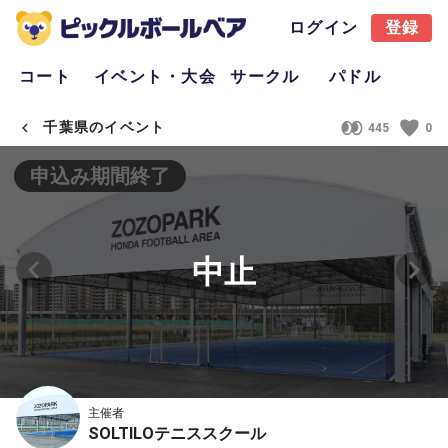
ログイン
登録
コート
イベント・大会
サークル
パドル
千葉県のイベント
445
0
申込み期間終了
中止
主催者
SOLTILOテニススクール