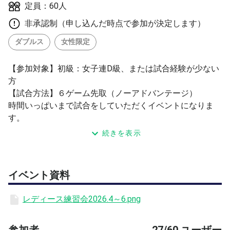
定員：60人
非承認制（申し込んだ時点で参加が決定します）
ダブルス
女性限定
【参加対象】初級：女子連D級、または試合経験が少ない
方
【試合方法】６ゲーム先取（ノーアドバンテージ）
時間いっぱいまで試合をしていただくイベントになりま
す。
９時～１５時の間、何試合でも可能です。（休憩はご自由
続きを表示
にお取りいただけます）
【コート】
アウトドアアンツーカーコート
イベント資料
万博テニスガーデン TEL：06-6877-3449
レディース練習会2026.4～6.png
参加者
27/60 ユーザー