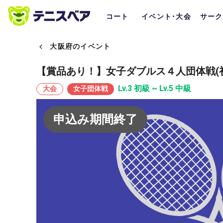
コート
イベント･大会
サーク
大阪府のイベント
【賞品あり！】女子ダブルス４人団体戦(
Lv.3 初級 ~ Lv.5 中級
大会
女子団体戦
申込み期間終了