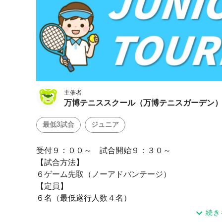
主催者
万博テニススクール（万博テニスガーデン
最低3試合
ジュニア
受付９：００～ 試合開始９：３０～
【試合方法】
６ゲーム先取（ノーアドバンテージ）
【定員】
６名（最低遂行人数４名）
【対象】
続き
セルフジャッジのできる１２歳以下男女