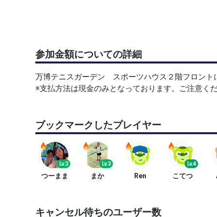
参加金額についての詳細
万博テニスガーデン スポーツハウス２階フロント
※支払方法は現金のみとなっております。ご注意く
ブックマークしたプレイヤー
Lv.3
Lv.3
Lv.4
つーまま
まか
Ren
こてつ
キャンセル待ちのユーザー数