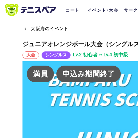
コート
イベント･大会
サーク
大阪府のイベント
ジュニアオレンジボール大会（シングル
Lv.2 初心者 ~ Lv.4 初中級
大会
シングルス
満員
申込み期間終了