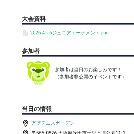
【コート】
砂入り人工芝コート（アウトドア）
大会資料
【料金】
2,750円
2026.4～6ジュニアトーナメント.png
大会当日に３名以下となった場合はノーコンテストのた
参加者
込)をいただきます。
万博テニスガーデン：TEL 06-6877-3449
参加者は当日のお楽しみです！
（参加者非公開のイベントです）
当日の情報
万博テニスガーデン
〒565-0826 大阪府吹田市千里万博公園11-1