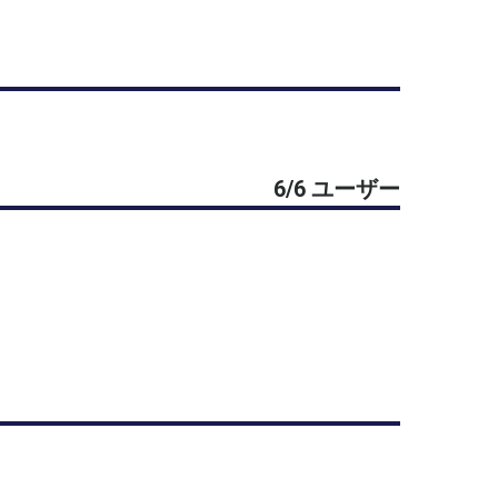
め練習試合を行い、コート代として1,100円(税
6/6 ユーザー