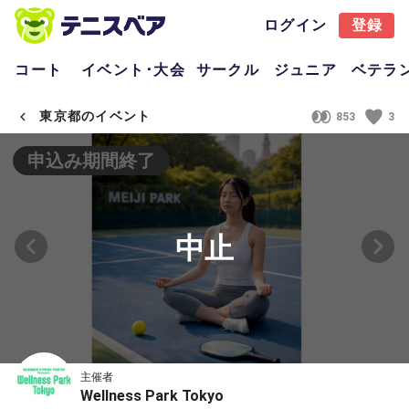
ログイン
登録
コート
イベント･大会
サークル
ジュニア
ベテラ
東京都のイベント
853
3
申込み期間終了
中止
主催者
Wellness Park Tokyo