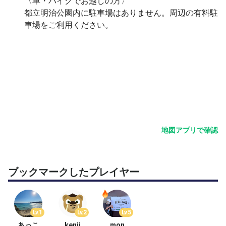
高まった心拍と神経を整えながら、外に向いていた意識を
〈車・バイクでお越しの方〉
徐々に内側へ。
都立明治公園内に駐車場はありません。周辺の有料駐
“動”から“静”へ切り替えるブリッジの時間。
車場をご利用ください。
⸻
③ マインドセット（瞑想セッション）
身体がほぐれた状態でそのまま座り、呼吸に意識を向け
る。
プレー直後だからこそ、雑念が少なく深く入りやすい状
態。
地図アプリで確認
「今この瞬間」に没入し、感覚をクリアに整える。
⸻
ブックマークしたプレイヤー
④ クールダウン（内省・余韻）
静かな状態のまま、自分の内側を感じる時間。
体験を言語化したり、感覚として持ち帰るフェーズ。
Lv.1
Lv.2
Lv.5
ここで初めて“整う”が自覚される。
あっこ
kenji
mon