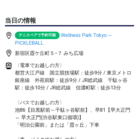
PJF公認アンバサダーぴくゆう
@mc____yu
当日の情報
⸻
Wellness Park Tokyo ─
テニスベアで予約可能
■ プログラム内容
PICKLEBALL
新宿区霞ケ丘町５−７ みち広場
① ピックルボールセッション（アクティブ導入）
まずはラリーやゲーム形式からスタート。
〈電車でお越しの方〉
身体を動かしながら自然と集中状態に入り、思考ではな
都営大江戸線 国立競技場駅：徒歩9分 / 東京メトロ
く“反応”で動くゾーンへ。
銀座線 外苑前駅：徒歩9分 / JR総武線 千駄ヶ谷
コミュニケーションもここで一気に解放され、場の温度を
駅：徒歩10分 / JR総武線 信濃町駅：徒歩13分
上げていく。
〈バスでお越しの方〉
⸻
池86【目黒駅前～千駄ヶ谷駅前】、早81【早大正門
⇔ 早大正門(渋谷駅東口循環)】
② ウォームダウン＆感覚の余白づくり
「明治公園前」または「霞ヶ丘」下車
プレー後、軽いストレッチと呼吸でクールダウン。