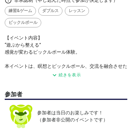
非承認制（申し込んだ時点で参加が決定します）
練習&ゲーム
ダブルス
レッスン
ピックルボール
【イベント内容】
“遊ぶから整える”
感覚が変わるピックルボール体験。
本イベントは、瞑想とピックルボール、交流を融合させた
2時間の新体験型プログラムです。
続きを表示
今回は特別ゲストとして、瞑想家Kevinさんと
参加者
メイジパークコート運営代表兼PJFアンバサダーのぴくゆ
うがお迎えします。
参加者は当日のお楽しみです！
瞑想家Kevin
（参加者非公開のイベントです）
@kevin_kenta.being