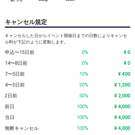
本イベント終了後は、すぐ近くにあるサウナ施設
TOTOPA を割引価格でご利用いただけます。
キャンセル規定
※施設利用は別料金となります。
キャンセルした日からイベント開催日までの日数によりキャンセ
ル料が下記のように変動します。
身体を動かした後だからこそ感じられる、深いリラックス
申込〜15日前
0%
¥ 0
と“ととのい”。
ピックルボールで心拍を上げた状態から、そのままサウナ
14〜8日前
0%
¥ 0
へ入ることで、
7〜5日前
10%
¥ 400
通常とは違うコンディションでのリカバリー体験を味わえ
ます。
4〜3日前
30%
¥ 1,200
2日前
50%
¥ 2,000
一日の流れとして、ぜひあわせてお楽しみください。
前日
100%
¥ 4,000
⸻
当日
100%
¥ 4,000
■ 開催概要
無断キャンセル
100%
¥ 4,000