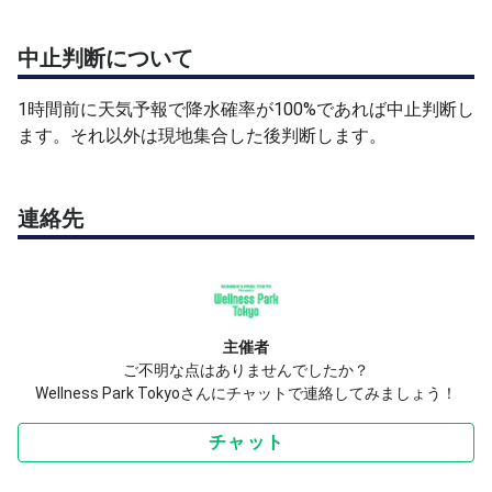
• 参加費：４,000円（税込）
• 対象：初級
中止判断について
• 定員：最大12名
• パドル（ラケット）：無料貸出あり
1時間前に天気予報で降水確率が100%であれば中止判断し
ます。それ以外は現地集合した後判断します。
予約はハイライトページより✅
連絡先
主催者
ご不明な点はありませんでしたか？
Wellness Park Tokyoさんにチャットで連絡してみましょう！
チャット