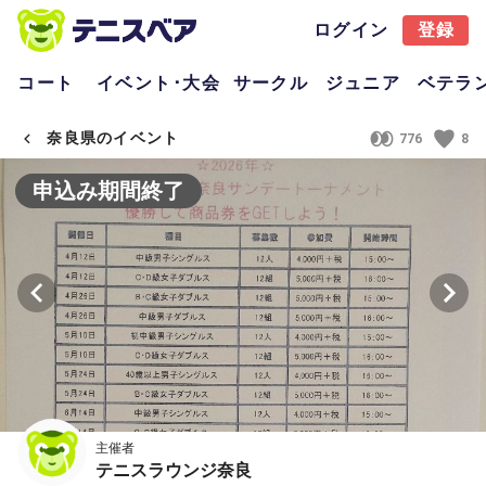
ログイン
登録
コート
イベント･大会
サークル
ジュニア
ベテラ
奈良県のイベント
776
8
申込み期間終了
主催者
テニスラウンジ奈良