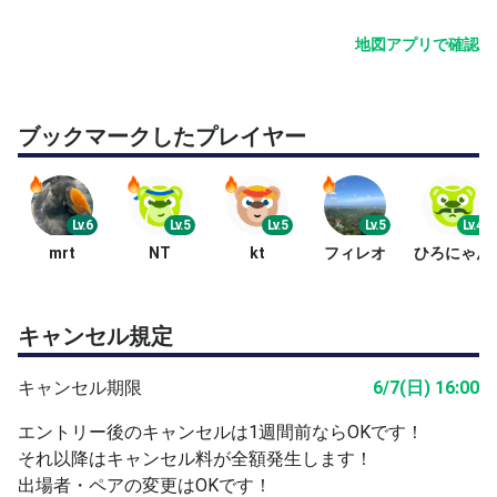
地図アプリで確認
ブックマークしたプレイヤー
Lv.6
Lv.5
Lv.5
Lv.5
Lv.4
mrt
NT
kt
フィレオ
ひろにゃん
キャンセル規定
キャンセル期限
6/7(日) 16:00
エントリー後のキャンセルは1週間前ならOKです！
それ以降はキャンセル料が全額発生します！
出場者・ペアの変更はOKです！