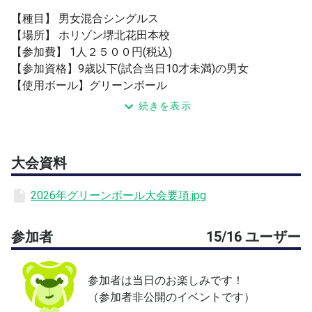
【種目】 男女混合シングルス
【場所】 ホリゾン堺北花田本校
【参加費】 1人２５００円(税込)
【参加資格】9歳以下(試合当日10才未満)の男女
【使用ボール】グリーンボール
★優勝・準優勝に賞状
続きを表示
※参加者・保護者の方（お1人）以外のご見学は密を避け
るためにご遠慮願います。
大会資料
※大会参加費は当日支払い現金のみとなります。
2026年グリーンボール大会要項.jpg
参加者
15/16 ユーザー
参加者は当日のお楽しみです！
（参加者非公開のイベントです）