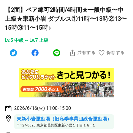
【2面】ペア練可2時間/4時間★一般中級〜中
上級★東新小岩 ダブルス①11時〜13時②13〜
15時③11〜15時♪
Lv.5 中級 ~ Lv.7 上級
共有する
保存する
2026/6/16(火) 11:00-15:00
東新小岩運動場（旧私学事業団総合運動場）
〒124-0023 東京都葛飾区東新小岩１丁目１８−１