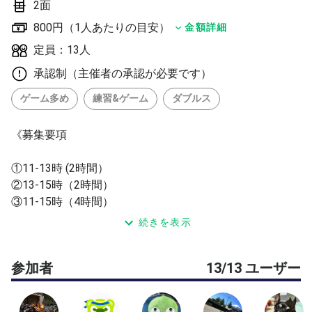
2面
800円（1人あたりの目安）
金額詳細
定員：13人
承認制（主催者の承認が必要です）
ゲーム多め
練習&ゲーム
ダブルス
《募集要項
①11-13時 (2時間）
②13-15時（2時間）
③11-15時（4時間）
続きを表示
◎一般中級~中上級の方を募集します。
◎年齢は60歳くらいまでとさせて頂きます。
参加者
13/13 ユーザー
◎早い打球平気な方、体力のある方、走れる方を希望しま
す。
◆進行にご協力頂ける方