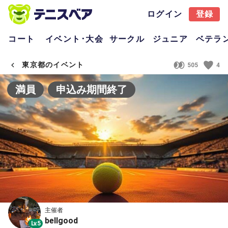
ログイン
登録
コート
イベント･大会
サークル
ジュニア
ベテラ
東京都のイベント
505
4
満員
申込み期間終了
主催者
bellgood
Lv.5