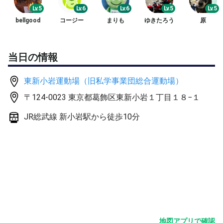
◆ミスや勝敗にこだわらず楽しんでプレイしてくださる方
Lv.5
Lv.6
Lv.6
Lv.5
Lv.5
♦︎隣りのコートへの玉拾いの時しっかりとお礼が言える方
bellgood
コージー
まりも
ゆきたろう
原
相手が望まないアドバイスをする方はご遠慮ください。
当日の情報
《開催内容》
20分程度のアップ後、5ゲーム消化または4ゲーム先取、
東新小岩運動場（旧私学事業団総合運動場）
ノーアドで乱数表でペアを変えながらゲームを進めていき
〒124-0023 東京都葛飾区東新小岩１丁目１８−１
ます。
②13-15時の方はアップはゲーム前のサーブ練のみです。
JR総武線 新小岩駅から徒歩10分
進行の都合、ご了承お願いします。
《集合場所》
直接テニスコートに集まってください。
コート番号は承認後お知らせいたします。
《参加費》
①②600円
③800円
地図アプリで確認