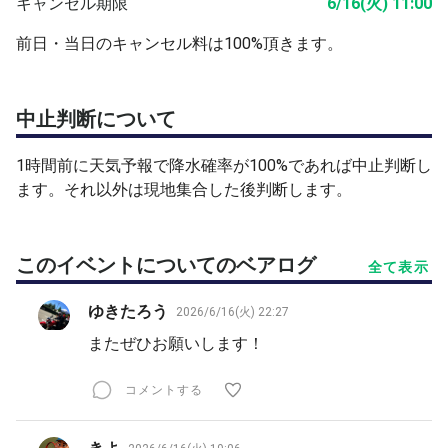
・雨天中止時は１時間位前までに追加情報をUPしますの
キャンセル期限
6/16(火) 11:00
でご確認お願いします。
前日・当日のキャンセル料は100%頂きます。
・他でも募集しておりますので、期日前の締め切りやバラ
ンス考慮等の関係でご承認できない場合あります。
中止判断について
1時間前に天気予報で降水確率が100%であれば中止判断し
ます。それ以外は現地集合した後判断します。
このイベントについてのベアログ
全て表示
ゆきたろう
2026/6/16(火) 22:27
またぜひお願いします！
コメントする