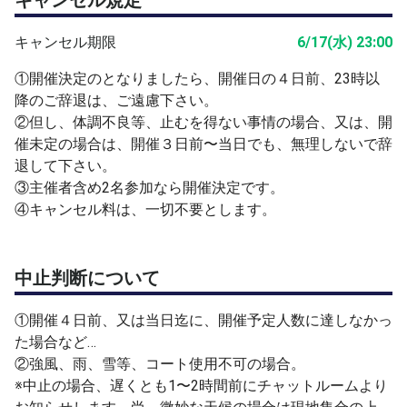
キャンセル規定
【ゲーム内容】
キャンセル期限
6/17(水) 23:00
①3〜6G先取（但し、最低4G実施）
※参加人数により実施G数を主催者が決定。
①開催決定のとなりましたら、開催日の４日前、23時以
②組み合わせ表は、対戦アプリにて決定します。
降のご辞退は、ご遠慮下さい。
【例】
②但し、体調不良等、止むを得ない事情の場合、又は、開
※デュースの場合、ノーアドバンテージを採用。
催未定の場合は、開催３日前〜当日でも、無理しないで辞
※mixD→ディサイディングp→同性receive.
退して下さい。
③主催者含め2名参加なら開催決定です。
【セルフジャッジ】
④キャンセル料は、一切不要とします。
①素早く大きな声とジェスチャーで！
②サーバーは、毎回スコアを相手に伝える！
③ボールとラインに確実な隙間のみアウト。
中止判断について
④難しい場合、味方で意見割れたら、イン！
⑤ギャラリーは、判定に口出し不要。
①開催４日前、又は当日迄に、開催予定人数に達しなかっ
※主催者が主審の場合、コール義務免除。
た場合など…
②強風、雨、雪等、コート使用不可の場合。
【残り時間】
※中止の場合、遅くとも1〜2時間前にチャットルームより
残り時間が少なくなると、タイブレーク実施。