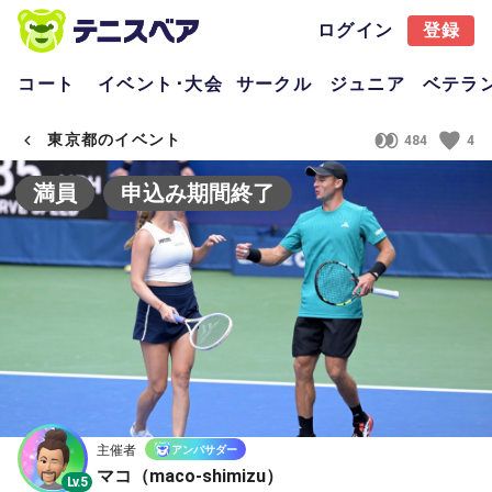
ログイン
登録
コート
イベント･大会
サークル
ジュニア
ベテラ
東京都のイベント
484
4
満員
申込み期間終了
主催者
アンバサダー
マコ（maco-shimizu）
Lv.5