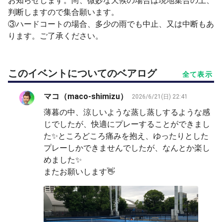
お知らせします。尚、微妙な天候の場合は現地集合の上、
※又は、ラリーなどでクールダウンしましょう。
判断しますので集合願います。
③ハードコートの場合、多少の雨でも中止、又は中断もあ
【早退遅刻】
ります。ご了承ください。
多少であれば、調整可能ですので応相談可。
※無断遅刻早退履歴のある方は、エントリー時に確認の
上、未既読の場合、承認保留の場合あり。
このイベントについてのベアログ
全て表示
【主審】
マコ（maco-shimizu）
2026/6/21(日) 22:41
ゲストの試合を主催者が実施することもあります。
薄暮の中、涼しいような蒸し蒸しするような感
※基本セルフジャッジですが、アウトコールの補助や、場
じでしたが、快適にプレーすることができまし
合によりオーバーコールの権限と、フットフォルト等あれ
た✨ところどころ痛みを抱え、ゆったりとした
ば、個別に是正を促す場合もあります。
プレーしかできませんでしたが、なんとか楽し
めました✨
【その他】
またお願いします👋
①保険未加入の為、ケガ等、自己責任とします。
②周りの方への危険球は、大声で注意喚起する。
③参加者間の要望のないアドバイスはしない。
④セルフジャッジ5原則の遵守（相手有利）
⑤待機中も含め、プレーを妨げる行為をしない。