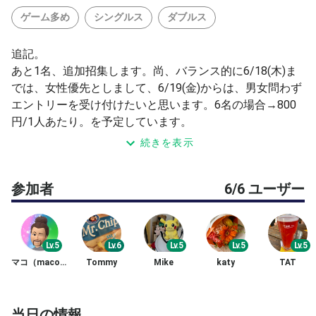
ゲーム多め
シングルス
ダブルス
追記。
あと1名、追加招集します。尚、バランス的に6/18(木)ま
では、女性優先としまして、6/19(金)からは、男女問わず
エントリーを受け付けたいと思います。6名の場合→800
円/1人あたり。を予定しています。
※6/15(月)9:00現在。
続きを表示
【参加費】
参加者
6/6 ユーザー
1,000円〜。
①1面あたり主催者含む5名の場合です。
※コート、照明、新球代を含む。
【例】
Lv.5
Lv.6
Lv.5
Lv.5
Lv.5
②3名以下→1,600円（上限金額）
マコ（maco-shimizu）
Tommy
Mike
katy
TAT
③4名→1,200円。
※参加人数により変動します。
※現金で、お支払いください。
当日の情報