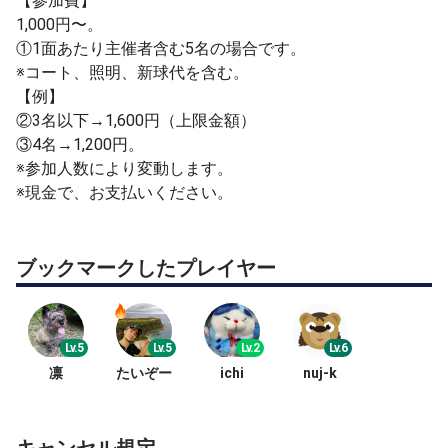
【参加費】
に変更することもご了承ください。
1,000円〜。
①1面あたり主催者含む5名の場合です。
【ボール】
※コート、照明、新球代を含む。
練習球（アップ用）と新球（4球）用意します。
【例】
※試合用の新球2球→紛失、劣化等で交換予定。
②3名以下→1,600円（上限金額）
※HEAD PRO（プレッシャーボール）
③4名→1,200円。
※参加人数により変動します。
【アップ①】
※現金で、お支払いください。
①ショートラリー。
②ボレーボレー。
※3列で実施。
ブックマークしたプレイヤー
【アップ②】
①ロングラリー。
Lv.5
Lv.5
Lv.2
Lv.6
②ボレースト（スマッシュロブ）。
凛
たいぞー
ichi
nuj-k
③サーブリターン（各サイド2球づつ）。
※適度に後ろと交代し、2列で実施。
※ゲームメインの為、アップの時間は10分以内。