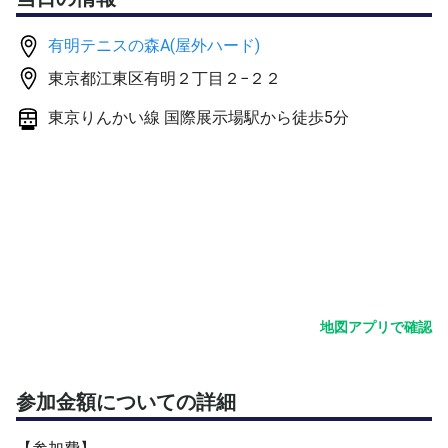
【種目】
有明テニスの森A(屋外ハード)
①ダブルス。
東京都江東区有明２丁目２−２２
②3名以下→シングルス。
※但し、シングルス可と回答の方のみ。
東京りんかい線 国際展示場駅から徒歩5分
【開催条件】
①主催者含め、少人数でも実施したいと思います。
※小人数の場合、参加予定メンバーへ、開催確定しても良
いか意思確認の上、確定、未定を判断します。
【応募条件】
①一旦。中級くらい〜当初スキルの上限なし。
※応募者の状況で、募集Lv.の調整の場合あり。
地図アプリで確認
②エントリー時、シングルス可否の要意思確認。
③個人開催の為、進行に協力的な方、歓迎。
参加金額についての詳細
【イベント内容】
①ダブルス。※但し、急な当日欠員等により、シングルス