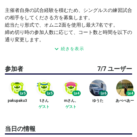
主催者自身の試合経験を積むため、シングルスの練習試合
の相手をしてくださる方を募集します。
総当たり形式で、オムニ2面を使用し最大7名です。
締め切り時の参加人数に応じて、コート数と時間を以下の
通り変更します。
続きを表示
《募集要項》
・試合を進められる方なら、年齢・性別・レベルは問いま
参加者
7/7 ユーザー
せん。
・練習が目的のため、相手に合わせる必要はありません。
各自、自分の練習をしてください。
・レベル差があっても楽しめる方なら、どなたでも歓迎で
Lv.5
Lv.5
Lv.4
Lv.6
Lv.4
す。
pakupaku3
tさん
mさん、
ゆうた
あべべあー
・申し込み順に承認します。（定員7名／主催者含む）
ゲスト
ゲスト
・他でも募集しているため、定員になり次第締め切りま
す。
当日の情報
《開催時間・コート数・参加費》