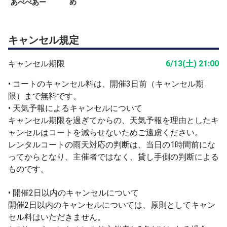
あべべあー
め
トミス防止のため）
《その他注意事項》
キャンセル規定
・体調が悪くなったら、無理せず申告してください。
・練習終了後に、追加練習をしたい人は、申し出て下さ
キャンセル期限
6/13(土) 21:00
い。
・コートの詳細は、承認時にお知らせします。
• コートのキャンセル料は、開催3日前（キャンセル期
限）まで無料です。
• 天気予報によるキャンセルについて
キャンセル期限を過ぎてからの、天気予報を理由としたキ
ャンセルはコートを減らせないためご遠慮ください。
レンタルコートの雨天対応の判断は、当日の1時間前にな
ってからとなり、主催者ではなく、貸し手側の判断による
ものです。
• 開催2日以内のキャンセルについて
開催2日以内のキャンセルについては、原則としてキャン
セル料はいただきません。