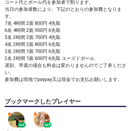
・サーブ＆リターン
コート代とボール代を参加者で割ります。
当日の参加者数により、下記のとおりの参加費となりま
《練習試合》
す。
・試合ごとに4球までサーブリターン練習可能（任意）
7名 4時間 2面 800円 4先取
・総当たり戦を実施（試合数は参加人数に応じて決定）
6名 4時間 2面 900円 6先取
・試合結果は、勝者が総当たり表に記入し、まだ対戦して
5名 2時間 2面 700円 4先取
いない相手と試合を進める
4名 2時間 2面 800円 6先取
・主催者も試合に参加するため、試合進行は各自で行って
3名 2時間 1面 700円 6先取
ください。
2名 2時間 1面 600円 6先取 ユーズドボール
・主催者と2名だけでも開催します！ その場合、練習や試
遅刻、早退の場合も料金は変わりませんのでご了承くださ
合内容の希望があればご相談ください。
い。
参加費は現地でpaypay又は現金でお支払お願いします。
《テニスを楽しむために》
・レベル差があることを前提に、試合は真剣に行います
が、コート外ではお互いを尊重し、気持ちよくプレーでき
ブックマークしたプレイヤー
るようご協力ください。
・相手を見下したり、挑発的な行為、望まない指導やダメ
出しはトラブルの原因となるため禁止します。
Lv.4
Lv.3
・サーブ前にカウントのコールをお願いします。（カウン