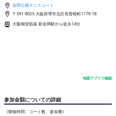
コート代とボール代を参加者で割ります。
金岡公園テニスコート
当日の参加者数により、下記のとおりの参加費となりま
〒591-8025 大阪府堺市北区長曽根町1179-18
す。
7名 4時間 2面 800円 4先取
大阪御堂筋線 新金岡駅から徒歩14分
6名 4時間 2面 900円 6先取
5名 2時間 2面 700円 4先取
4名 2時間 2面 800円 6先取
3名 2時間 1面 700円 6先取
2名 2時間 1面 600円 6先取 ユーズドボール
遅刻、早退の場合も料金は変わりませんのでご了承くださ
い。
参加費は現地でpaypay又は現金でお支払お願いします。
地図アプリで確認
《練習内容・試合形式》
〈ウォームアップ〉（約15分）
・ショートラリー
参加金額についての詳細
・ロングラリー
・ボレーストローク
《開催時間、コート数、参加費》