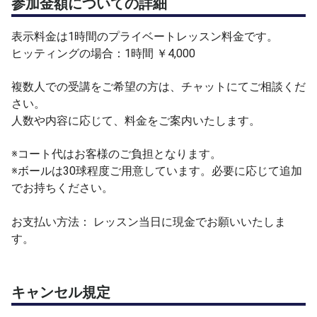
参加金額についての詳細
現在の状態を踏まえたうえで、レベルアップに必要なアド
バイスをその都度お伝えしていきます。
表示料金は1時間のプライベートレッスン料金です。
ヒッティングの場合：1時間 ￥4,000
コートや時間の確保は、お申し込み後に行います。
事前にコートをご予約いただいた上でお申し込みいただく
複数人での受講をご希望の方は、チャットにてご相談くだ
とスムーズです。
さい。
ご希望があれば、こちらでの手配も可能ですので、お気軽
人数や内容に応じて、料金をご案内いたします。
にご相談ください。
※コート代はお客様のご負担となります。
※ボールは30球程度ご用意しています。必要に応じて追加
でお持ちください。
お支払い方法： レッスン当日に現金でお願いいたしま
す。
キャンセル規定