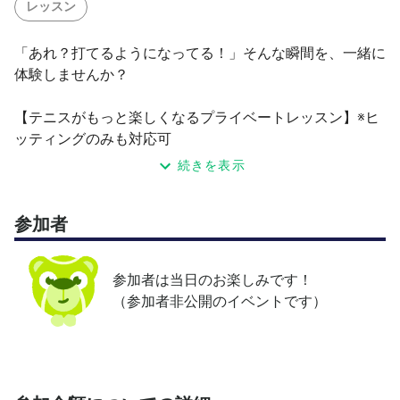
レッスン
「あれ？打てるようになってる！」そんな瞬間を、一緒に
体験しませんか？
【テニスがもっと楽しくなるプライベートレッスン】※ヒ
ッティングのみも対応可
2時間以上のレッスンや、複数人でのご参加も対応可能で
続きを表示
す。お気軽にご相談ください。
参加者
全国展開しているテニススクールで8年間の指導経験があ
ります。
テニスは「自分でプレーを選択する」スポーツ。
参加者は当日のお楽しみです！
できるショットが増え、プレーの幅が広がることで、テニ
（参加者非公開のイベントです）
スはもっと楽しくなります！
目の前のプレイヤーをしっかりと観察し、瞬時に的確なア
ドバイスと練習メニューを考えることを得意としていま
す。ただし、無理なフォームの矯正は行いません。