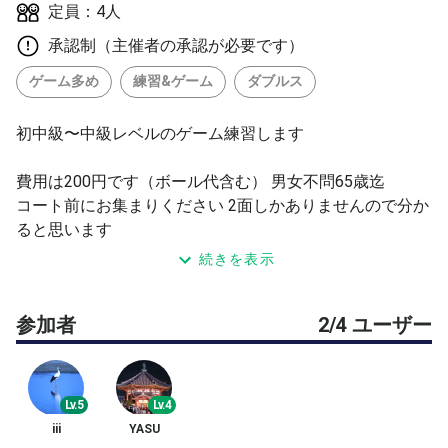
定員：4人
承認制（主催者の承認が必要です）
ゲーム多め
練習&ゲーム
ダブルス
初中級〜中級レベルのゲーム練習します
費用は200円です（ボール代含む） 男女不問65歳迄
コート前にお集まりください 2面しかありませんので分か
ると思います
駐車場無料
続きを表示
怪我等に最低限の対処はいたしますが 各自責任を持って
無理なく楽しくテニスしてください 充分な準備運動、水
参加者
2/4 ユーザー
分補給等 防衛策を講じてください 雨天の中止はコート側
の判断によります 直近のキャンセルは他の方へ迷惑にな
りますので 極力無いように願います 体調が優れない場合
や 用事等で状況が不確かな場合はご遠慮ください
Lv.5
Lv.4
iii
YASU