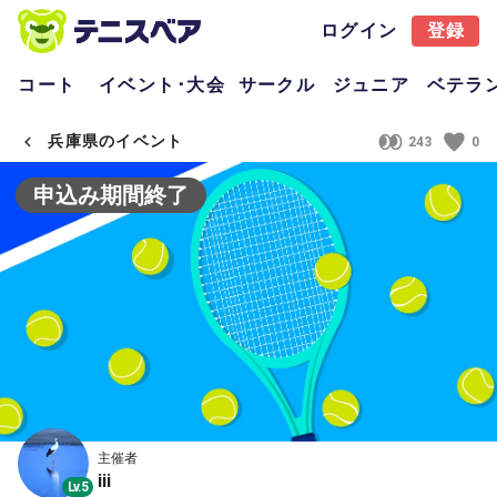
ログイン
登録
コート
イベント･大会
サークル
ジュニア
ベテラ
兵庫県のイベント
243
0
申込み期間終了
主催者
iii
Lv.5