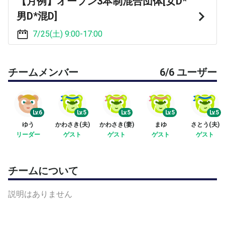
【月例】オープン3本制混合団体[女D*
男D*混D]
7/25(土) 9:00-17:00
チームメンバー
6/6 ユーザー
Lv.6
Lv.5
Lv.5
Lv.5
Lv.5
ゆう
かわさき(夫)
かわさき(妻)
まゆ
さとう(夫)
リーダー
ゲスト
ゲスト
ゲスト
ゲスト
チームについて
説明はありません