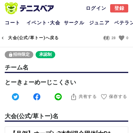
ログイン
登録
コート
イベント･大会
サークル
ジュニア
ベテラ
大会(公式/草トー)へ戻る
28
0
招待限定
承認制
チーム名
とーきょーめーじこくさい
共有する
保存する
大会(公式/草トー)名