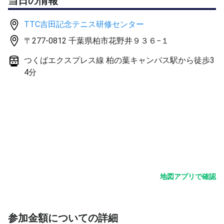
当日の情報
■年齢 制限は特にありません
※幅広い年代の方にプレーしてもらえるのがピックルボー
TTC吉田記念テニス研修センター
ルの魅力です。
〒277-0812 千葉県柏市花野井９３６−１
■レベル 初めて体験する方
つくばエクスプレス線 柏の葉キャンパス駅から徒歩3
■持ち物：運動のできる格好、飲み物、タオル、着替え等
4分
パドルはレンタルパドルをご用意します
■開催コート：hat1番を予定
■申込方法：テニスベア（ピックルボールベア）にてお申
込み（先着順）
https://www.tennisbear.net/
地図アプリで確認
参加金額についての詳細