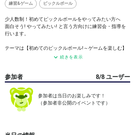
練習&ゲーム
ピックルボール
少人数制！初めてピックルボールをやってみたい方へ
面白そう! やってみたい! と言う方向けに練習会・指導を
行います。
テーマは【初めてのピックルボール!～ゲームを楽しむ】
です(定員8名様)
続きを表示
ピックルボールの基本であるプレイのルールからグリッ
プ・立ち方・打ち方・
参加者
8/8 ユーザー
楽しみ方を基礎から指導させていただき、ゲームを楽し
んでいただきます!
ピックルボールのコツがつかめるようにやさしく指導し
参加者は当日のお楽しみです！
ます
（参加者非公開のイベントです）
貴方もピックルボーラーになりましょう !
指導者: 髙橋 剛(コーディネーター資格保有)
※コーチは変更になる場合がございます。