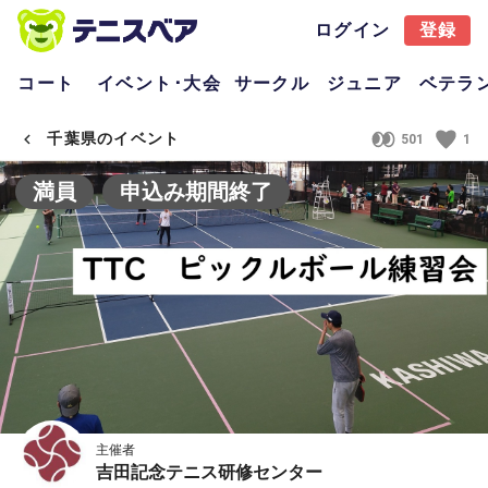
ログイン
登録
コート
イベント･大会
サークル
ジュニア
ベテラ
千葉県のイベント
501
1
満員
申込み期間終了
主催者
吉田記念テニス研修センター