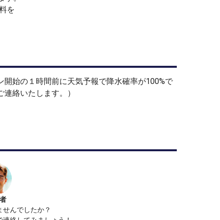
料を
フェッショナルの資格を持ち、
の成績を収めた
ープン女子 本線出場、
開始の１時間前に天気予報で降水確率が100%で
成人の指導もしてきております。
ご連絡いたします。）
お気軽にお問い合わせください。
せ下さい。
者
定を致します。
ませんでしたか？
で連絡してみましょう！