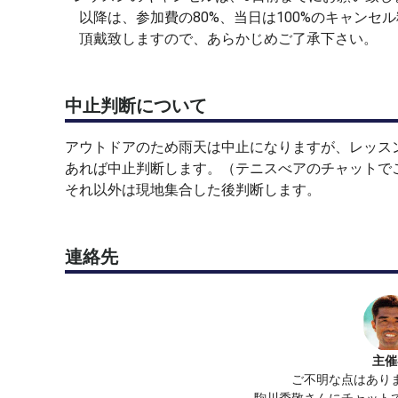
以降は、参加費の80%、当日は100%のキャンセル
■コーチ
頂戴致しますので、あらかじめご了承下さい。
駒川秀敬
ミヤムラテニスセンターでヘッドコーチを担当。
USPTR（アメリカプロテニス登録協会）公認プロ
中止判断について
全国小学生大会出場、全国中学生大会 優勝など数々
ジュニアの指導だけではなく、オーストラリアンオ
アウトドアのため雨天は中止になりますが、レッスン
ヨネックス全国大会 東京都代表などの実績を持つ
あれば中止判断します。（テニスべアのチャットで
それ以外は現地集合した後判断します。
■申し込み&お問い合わせ
テニスベアにて受け付けをしております。
ご質問等ございましたら、テニスベアのチャットで
連絡先
■その他ご連絡事項
※コートは１番駐車場よりのコートを使用します。
※お支払は当日現金でお願いいたします。
※ストレッチ等の体の準備は時間前に各自でお済ま
主催
※雨天による中止は、レッスン開始の2時間前に決
ご不明な点はあり
テニスべアのチャットでご連絡いたします。
駒川秀敬さんにチャット