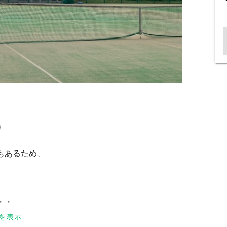
もあるため、
・・
ない・・・
を表示