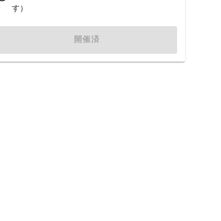
す）
開催済