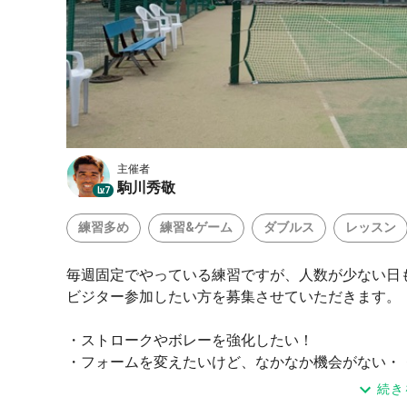
主催者
駒川秀敬
Lv.7
練習多め
練習&ゲーム
ダブルス
レッスン
毎週固定でやっている練習ですが、人数が少ない日
ビジター参加したい方を募集させていただきます。
・ストロークやボレーを強化したい！
・フォームを変えたいけど、なかなか機会がない・
・早く上達したいけどスクールだけでは時間が足り
続き