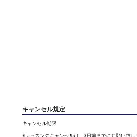
4名
※レギュラーメンバーがいるため、悪天候やコート
基本的に毎週開催しております。
■レッスン料
4,000円/1人
※コート代、ボール代、レッスン料を含む
■会場＆アクセス
百草テニスガーデン（オムニコート）
〒191-0033 東京都日野市百草878-1
・お車の場合
→駐車場あり（26台／無料）
キャンセル規定
・公共交通機関をご利用の場合
→京王線 百草園駅から徒歩約１８分
キャンセル期限
→京王線 聖蹟桜ヶ丘駅または高幡不動駅から日野
百草園住宅東 バス停から徒歩約４分
※レッスンのキャンセルは、3日前までにお願い致し