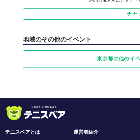
※レッスンのキャンセルは、3日前までにお願い致し
チャ
参加費の80%、当日は100%のキャンセル料を頂戴
あらかじめご了承下さい。
※レッスン中の怪我に関しては応急処置は行います
以降に関してはご自身でのご対応をお願いいたし
地域のその他のイベント
東京都の他のイ
テニスベアとは
運営者紹介