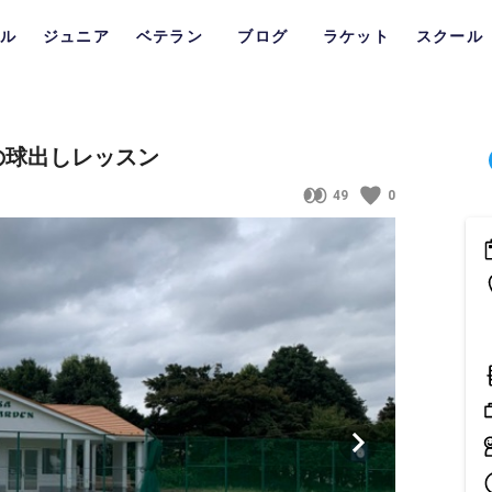
ル
ジュニア
ベテラン
ブログ
ラケット
スクール
の球出しレッスン
49
0