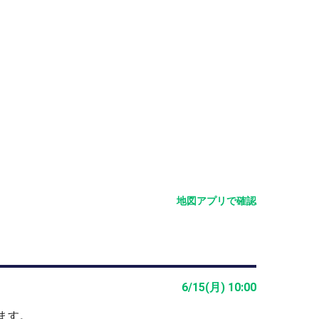
が使用できない場合以外は
地図アプリで確認
6/15(月) 10:00
市ミニバス三沢台路線で１２分、
ます。