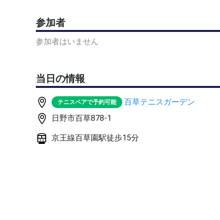
そんな方にオススメな基礎練習中心のレッスンを行
参加者
■練習メニューの一例
参加者はいません
・ショートラリー
・ストロークの球出し練習
・ストロークを使ったポイント練習
当日の情報
・ボレーの球出し練習
・ボレーを使ったポイント練習
百草テニスガーデン
テニスベアで予約可能
・コーチとのラリー練習
・サーブ練習
日野市百草878-1
・コーチのサーブからのゲーム練習
京王線百草園駅徒歩15分
などを中心としており、人数に応じて練習内容を調
■対象レベル
初級〜中級まで
■募集人数