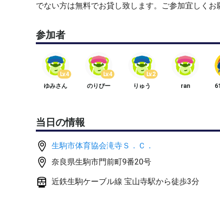
でない方は無料でお貸し致します。ご参加宜しくお
参加者
Lv.4
Lv.4
Lv.2
ゆみさん
のりぴー
りゅう
ran
6
当日の情報
生駒市体育協会滝寺Ｓ．Ｃ．
奈良県生駒市門前町9番20号
近鉄生駒ケーブル線 宝山寺駅から徒歩3分