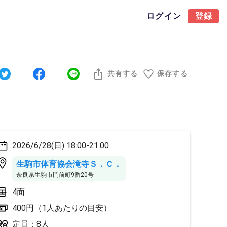
ログイン
登録
共有する
保存する
2026/6/28(日) 18:00-21:00
生駒市体育協会滝寺Ｓ．Ｃ．
奈良県生駒市門前町9番20号
4面
400円（1人あたりの目安）
定員：8人