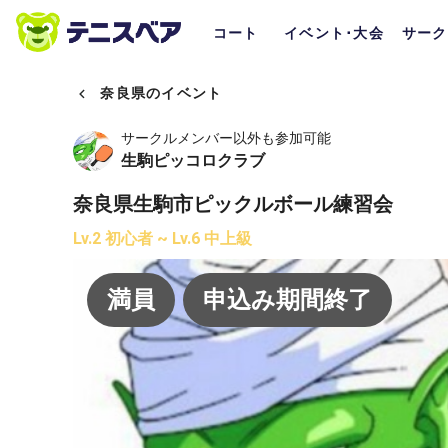
コート
イベント･大会
サーク
奈良県のイベント
サークルメンバー以外も参加可能
生駒ピッコロクラブ
奈良県生駒市ピックルボール練習会
Lv.2 初心者 ~ Lv.6 中上級
満員
申込み期間終了