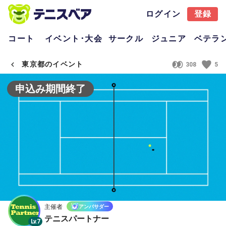
ログイン
登録
コート
イベント･大会
サークル
ジュニア
ベテラ
東京都のイベント
308
5
申込み期間終了
主催者
アンバサダー
テニスパートナー
Lv.7