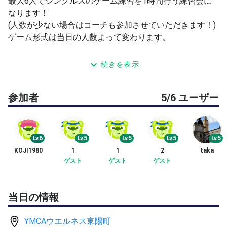
最大6人でシングルスのゲーム練習を1時間行う練習会に
なります！
(人数が少ない場合はコーチも参加させていただきます！)
ゲーム形式は当日の人数よって変わります。
下記のサイトでも登録と募集を行っています！
続きを表示
https://tokyo.ymca.or.jp/wellness/toyo_tennis_lesson.htm
参加者
5/6 ユーザー
l
館内のご利用規制について
テニス大会にご参加の方は、大変申し訳ありませんが、７
Lv.6
Lv.5
Lv.5
Lv.5
Lv.5
階テニスコート以外の別フロアー施設をご利用頂く事は出
KOJI1980
1
1
2
taka
来ません。
ゲスト
ゲスト
ゲスト
当日の情報
YMCAウエルネス東陽町