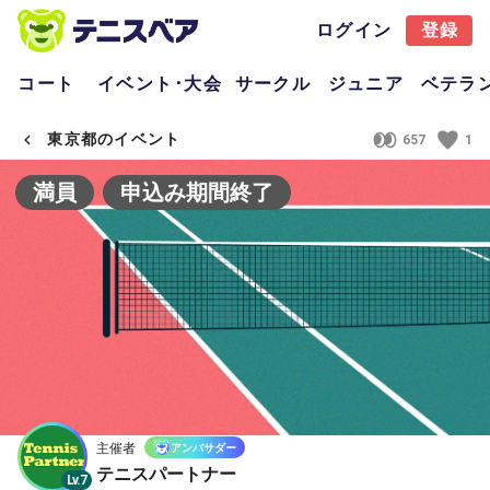
ログイン
登録
コート
イベント･大会
サークル
ジュニア
ベテラ
東京都のイベント
657
1
満員
申込み期間終了
主催者
アンバサダー
テニスパートナー
Lv.7