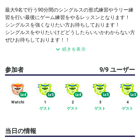
最大9名で行う90分間のシングルスの形式練習やラリー練
習を行い最後にゲーム練習をやるレッスンとなります！
シングルスを強くなりたい方お待ちしております！
シングルスをやりたいけどどうしたらいいかわからない方
ぜひお待ちしております！！
続きを表示
他サイトでも募集を行っているため満員になり次第締切さ
せていただきます。
参加者
9/9 ユーザー
【会場】東京ＹＭＣＡ東陽町センター７階テニスコート
屋外型オムニ(砂入り人工芝)コート
Lv.4
Lv.5
Lv.4
Lv.5
Lv.5
≪館内のご利用規制について≫
Watchi
1
2
3
4
テニス大会にご参加の方は、大変申し訳ありませんが、７
ゲスト
ゲスト
ゲスト
ゲスト
階テニスコート以外の別フロアー施設をご利用頂く事は出
来ません。
当日の情報