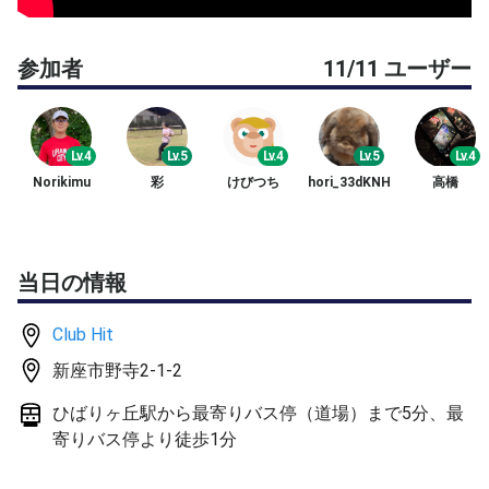
人数にもよりますが、可能ならば1人1つリクエスト聞け
参加者
11/11 ユーザー
ればと思います。
【練習内容】
ラリーでアップ
Lv.4
Lv.5
Lv.4
Lv.5
Lv.4
○基礎練習
Norikimu
彩
けびつち
hori_33dKNH
高橋
手出し
ラケット出し
○ラリー練習
当日の情報
状況を見て
※内容はメンバーや状況で変えます
Club Hit
◆コーチ
新座市野寺2-1-2
全日本選手権男子シングルス出場
ひばりヶ丘駅から最寄りバス停（道場）まで5分、最
jop最高位シングルス66位
寄りバス停より徒歩1分
一般jop大会単復優勝
テニスメーカーコーチ