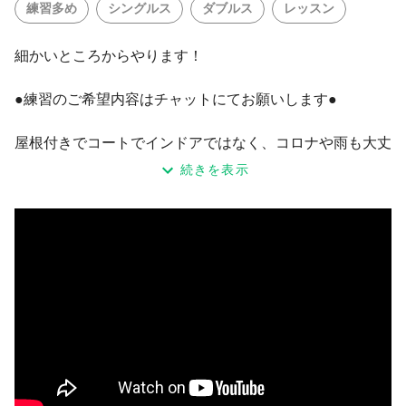
練習多め
シングルス
ダブルス
レッスン
細かいところからやります！
●練習のご希望内容はチャットにてお願いします●
屋根付きでコートでインドアではなく、コロナや雨も大丈
夫！直射日光もなく日陰なので、熱中症にもなりにくいと
続きを表示
思います。
体の使い方や打点を追及！
テニスは再現性のスポーツ
細かく反復練習
・からだの使い方
・打点の確認
・グリップ
・回転のかけ方
など
状況を見てラリーまで持っていければ