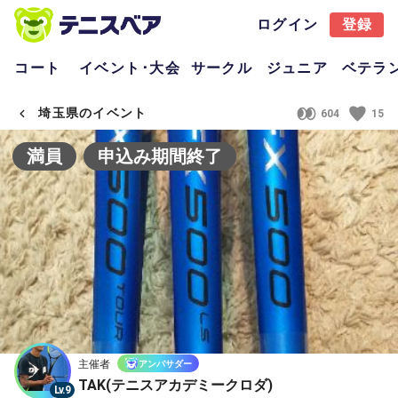
ログイン
登録
コート
イベント･大会
サークル
ジュニア
ベテラ
埼玉県のイベント
604
15
満員
申込み期間終了
主催者
アンバサダー
TAK(テニスアカデミークロダ)
Lv.9