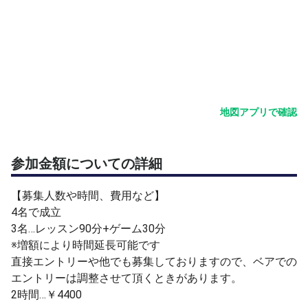
【生徒さんの実績】
●ジュニア
・全国選抜出場(岡山埼玉より)
・インターハイ出場(東京より単複)
・全小出場(単)
・関東Jr.出場(男女単複)
地図アプリで確認
●一般
・市民区民大会優勝(男女単複)
・埼玉県大会本選出場(単複男女)
参加金額についての詳細
●ベテラン
全日本選手権出場(男女単複)
【募集人数や時間、費用など】
4名で成立
現役時代約6年間毎週プライベートレッスンを受けていた
3名…レッスン90分+ゲーム30分
コーチは、元ATPランカーでS級エリートコーチというハ
※増額により時間延長可能です
イスペックな方でした。日本のトップ選手のコーチをした
直接エントリーや他でも募集しておりますので、ベアでの
り、日本テニス協会のコーチとして、トップジュニアを海
エントリーは調整させて頂くときがあります。
外遠征に連れていくような方でした。自分はその方に、
2時間…￥4400
「トップ選手のリアルなテニスを学びたい」という思い