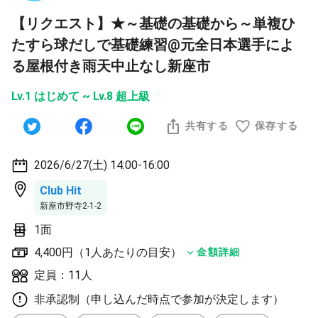
【リクエスト】★～基礎の基礎から～単複ひ
たすら球だしで基礎練習@元全日本選手によ
る屋根付き雨天中止なし新座市
Lv.1 はじめて ~ Lv.8 超上級
共有する
保存する
2026/6/27(土) 14:00-16:00
Club Hit
新座市野寺2-1-2
1面
4,400円（1人あたりの目安）
金額詳細
定員：11人
非承認制（申し込んだ時点で参加が決定します）