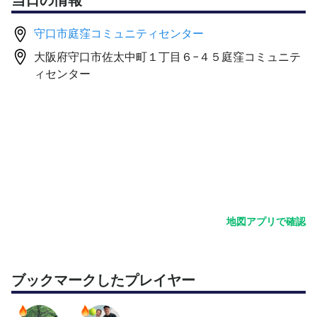
・室内シューズ
守口市庭窪コミュニティセンター
・飲み物
大阪府守口市佐太中町１丁目６−４５庭窪コミュニテ
・タオル
ィセンター
・パドル
（レンタルはありませんので各自ご持参ください）
<駐車場について>
施設専用駐車場はありません。
お車でお越しの方は近隣のコインパーキングをご利用くだ
さい。
地図アプリで確認
途中参加・退出可能です！事前に教えてください☺️
ブックマークしたプレイヤー