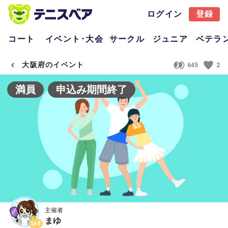
ログイン
登録
コート
イベント･大会
サークル
ジュニア
ベテラ
大阪府のイベント
645
2
満員
申込み期間終了
主催者
まゆ
Lv.4