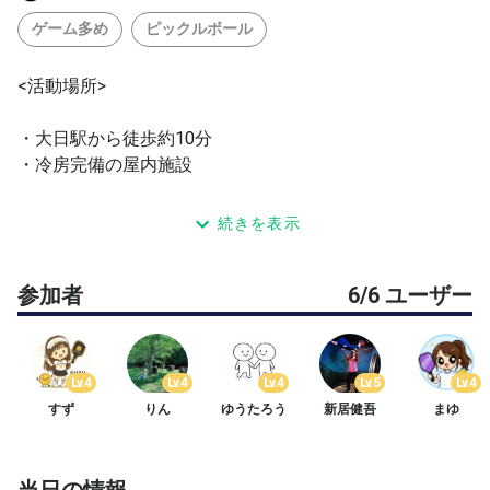
ゲーム多め
ピックルボール
<活動場所>
・大日駅から徒歩約10分
・冷房完備の屋内施設
<活動内容>
続きを表示
・最初の30分程度は基礎練習
参加者
6/6 ユーザー
・その後はゲーム（試合）中心
・遅れての参加もOK
<参加費>
Lv.4
Lv.4
Lv.4
Lv.5
Lv.4
すず
りん
ゆうたろう
新居健吾
まゆ
・500円(当日現金払い)
<持ち物>
当日の情報