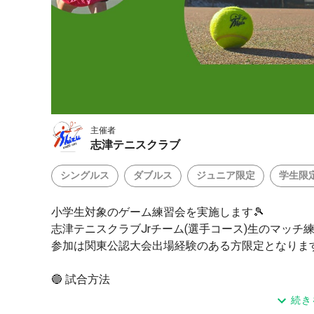
主催者
志津テニスクラブ
シングルス
ダブルス
ジュニア限定
学生限
小学生対象のゲーム練習会を実施します🎾
志津テニスクラブJrチーム(選手コース)生のマッチ
参加は関東公認大会出場経験のある方限定となりま
🔵 試合方法
1セットマッチ(6-6タイブレーク)
続き
ノーアドバンテージ形式