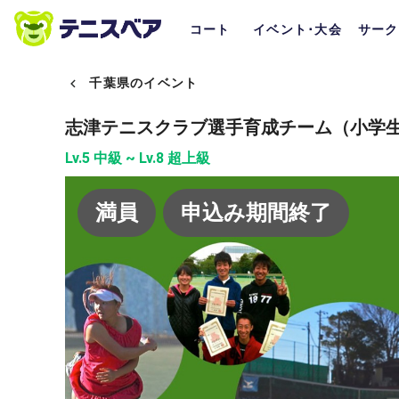
コート
イベント･大会
サーク
千葉県のイベント
志津テニスクラブ選手育成チーム（小学
Lv.5 中級 ~ Lv.8 超上級
満員
申込み期間終了