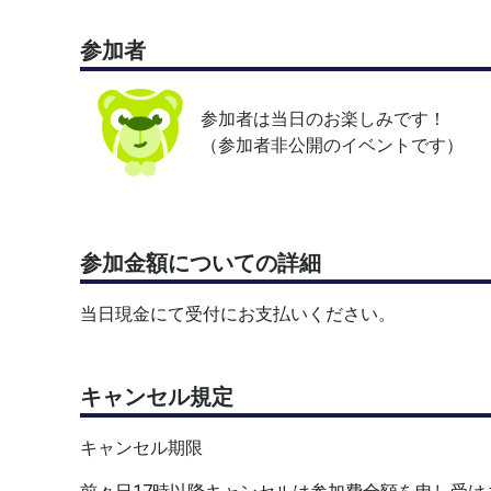
※当日参加の選手でランダム（男女混合）に試合を
参加者
※参加人数によりダブルスを行う場合もあります。
🔵 サーフェス
参加者は当日のお楽しみです！
オムニコート
（参加者非公開のイベントです）
🔵 対象
・小学生
・関東公認大会出場している方。
参加金額についての詳細
🔵 注意事項
※定員になった後でもキャンセル待ちをすることが
当日現金にて受付にお支払いください。
お気軽にご連絡ください。
※1人3試合を目安に行います。
🔵お知らせ
キャンセル規定
当クラブではジュニア選手クラスと一般・Jrスクー
詳しくはクラブホームページをご覧ください。
https
キャンセル期限