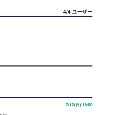
組み、勝敗に関わらずゲームを行います。
4/4 ユーザー
できます。
ルの受講生を随時募集中です。
://shizutc.com/
7/12(日) 16:00