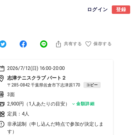
ログイン
登録
共有する
保存する
2026/7/12(日) 16:00-20:00
志津テニスクラブ パート２
〒285-0842 千葉県佐倉市下志津原170
コピー
3面
2,900円（1人あたりの目安）
金額詳細
定員：4人
非承認制（申し込んだ時点で参加が決定しま
す）